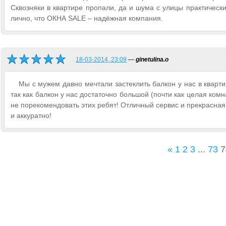
Сквозняки в квартире пропали, да и шума с улицы практическ
лично, что ОКНА SALE – надёжная компания.
18-03-2014, 23:09
—
ginetulina.o
Мы с мужем давно мечтали застеклить балкон у нас в кварти
так как балкон у нас достаточно большой (почти как целая ком
не порекомендовать этих ребят! Отличный сервис и прекрасная
и аккуратно!
«
1
2
3
...
73
7