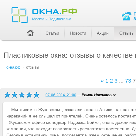
Москва и Подмосковье
8
Москва и Подмосковье
Статьи
Новости
Акции
Отзывы
Пластиковые окна: отзывы о качестве
окна.рф
»
отзывы
«
1
2
3
...
73
7
07-06-2014, 21:00
—
Роман Николаевич
Мы живем в Жуковском , заказали окна в Аттике, так как э
нареканий я не слышал от приятелей. Очень хотелось поставит
. Жуковском офисе менеджер Надежда Бойко , очень доходчиво
компании, что находит возможность расплатится постепенно. Д
Сегодня установили окна, послезавтра ждем окончания рабо