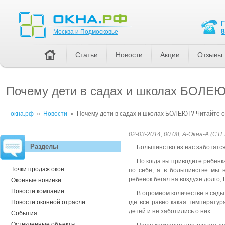
Москва и Подмосковье
8
Москва и Подмосковье
Статьи
Новости
Акции
Отзывы
Почему дети в садах и школах БОЛЕЮТ
окна.рф
»
Новости
»
Почему дети в садах и школах БОЛЕЮТ? Читайте о
02-03-2014, 00:08,
А-Окна-А (СТЕ
Разделы
Большинство из нас заботятся
Но когда вы приводите ребенка
Точки продаж окон
по себе, а в большинстве мы н
ребенок бегал на воздухе долго,
Оконные новинки
Новости компании
В огромном количестве в сады
Новости оконной отрасли
где все равно какая температур
детей и не заботились о них.
События
Остекленные объекты