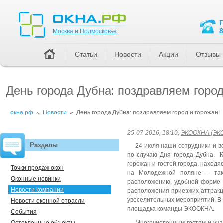
Москва и Подмосковье
8
Москва и Подмосковье
Статьи
Новости
Акции
Отзывы
День города Дубна: поздравляем город
окна.рф
»
Новости
»
День города Дубна: поздравляем город и горожан!
25-07-2016, 18:10,
ЭКООКНА (ЭК
Разделы
24 июля наши сотрудники и в
по случаю Дня города Дубна. 
горожан и гостей города, наход
Точки продаж окон
на Молодежной поляне – так
Оконные новинки
расположению, удобной форме 
Новости компании
расположения приезжих аттракци
увеселительных мероприятий. В 
Новости оконной отрасли
площадка команды ЭКООКНА.
События
Остекленные объекты
Многочисленным гостям и уча