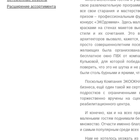
свою развлекательную программ
Расширение ассортимента
все свои старания и мастерст
призом – профессиональным фу
конкурс «ЭКОдомики». Здесь ма
красками на стенах макетов в
стили и их сочетания. Это 
архитекторов вызвало, кажется
просто совершеннолетним посе
желающих была организована
бесплатное окно ПВХ от комп
Кульковой, для которой побед
поверить, что это не шутка и не 
были столь бурными и яркими, чт
Поскольку Компания ЭКООКНА
бизнеса, ещё один такой же сер
подростков с ограниченными
торжественно вручены на сце
реабилитационного центра.
И конечно, как и на всех п
маленьким гостям поднимали бе
множество. Отчасти именно бла
и самым популярным среди всех 
Нам не хотелось уезжать из