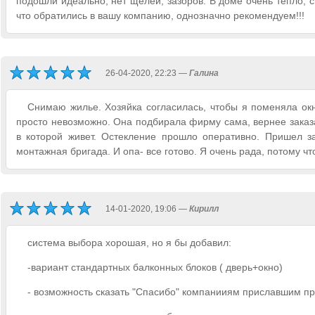
подошли идеально, нет щелей, зазоров. В доме очень тепло, с
что обратились в вашу компанию, однозначно рекомендуем!!!
26-04-2020, 22:23 —
Галина
Снимаю жилье. Хозяйка согласилась, чтобы я поменяла окн
просто невозможно. Она подбирала фирму сама, вернее заказал
в которой живет. Остекление прошло оперативно. Пришел з
монтажная бригада. И опа- все готово. Я очень рада, потому чт
14-01-2020, 19:06 —
Кирилл
система выбора хорошая, но я бы добавил:
-вариант стандартных балконных блоков ( дверь+окно)
- возможность сказать "Спасибо" компанииям приславшим пр