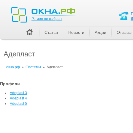
Регион не выбран
8
Регион не выбран
Статьи
Новости
Акции
Отзывы
Адепласт
окна.рф
»
Системы
»
Адепласт
Профили
Adeplast 3
Adeplast 4
Adeplast 5