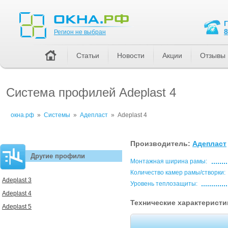
Регион не выбран
8
Регион не выбран
Статьи
Новости
Акции
Отзывы
Система профилей Adeplast 4
окна.рф
»
Системы
»
Адепласт
»
Adeplast 4
Производитель:
Адепласт
Другие профили
Монтажная ширина рамы:
Количество камер рамы/створки:
Adeplast 3
Уровень теплозащиты:
Adeplast 4
Технические характеристик
Adeplast 5