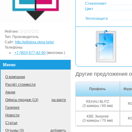
Стеклопакет
Цвет
Теплозащита
Рейтинг:
Тип:
Производитель
Сайт:
http://elitokna.okna.help/
Телефоны:
+7 (903) 677-82-90
(многокан.)
Меню
Другие предложения о
О компании
Расчёт стоимости
Профиль
Фурн
Акции
Офисы продаж (13)
на карте
REHAU BLITZ
R
(3 камеры / 60 мм)
Галерея
Новости
KBE Энергия
R
(3 камеры / 70 мм)
Статьи
Отзывы (3)
добавить