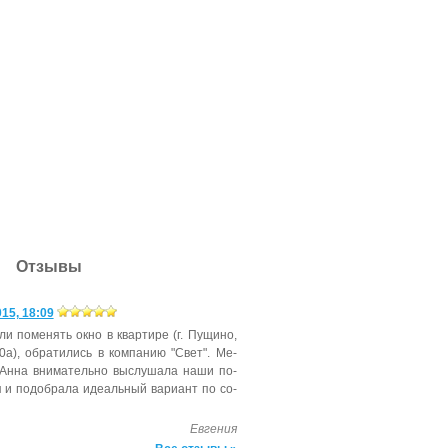
Отзывы
15, 18:09
ли по­менять ок­но в квар­ти­ре (г. Пу­щино,
0а), об­ра­тились в ком­па­нию "Свет". Ме­
Ан­на вни­матель­но выс­лу­шала на­ши по­
 и по­доб­ра­ла иде­аль­ный ва­ри­ант по со­
Евгения