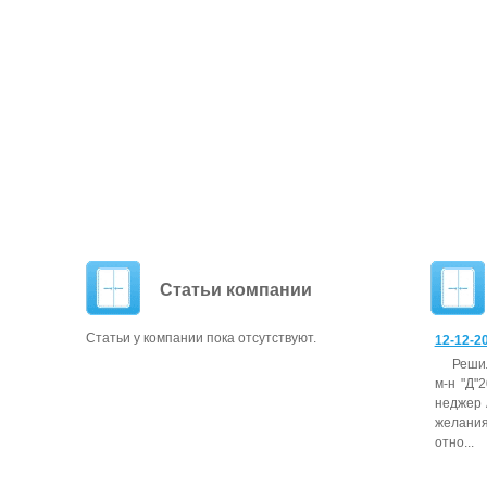
Статьи компании
Статьи у компании пока отсутствуют.
12-12-20
Ре­ши
м-н "Д"2
нед­жер 
жела­ния
от­но...