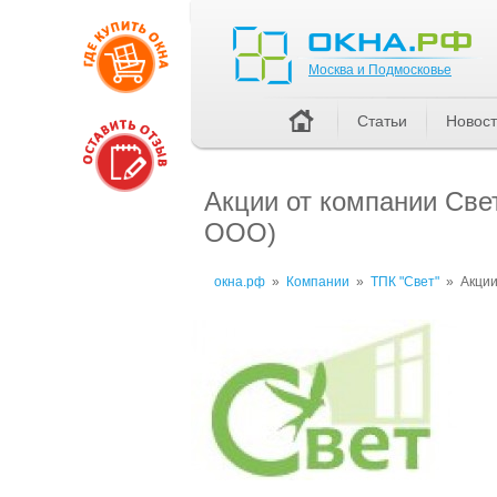
Москва и Подмосковье
Москва и Подмосковье
Статьи
Новос
Акции от компании Све
ООО)
окна.рф
»
Компании
»
ТПК "Свет"
»
Акци