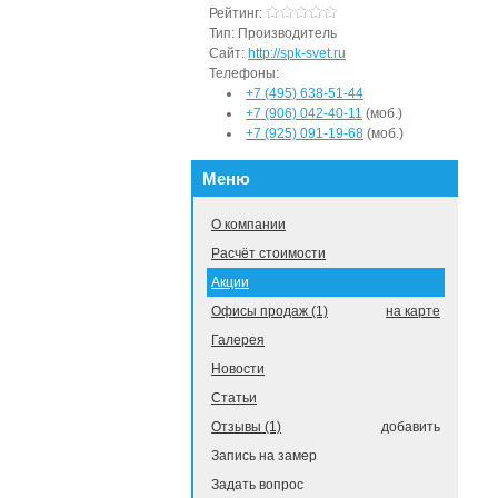
Рейтинг:
Тип:
Производитель
Сайт:
http://spk-svet.ru
Телефоны:
+7 (495) 638-51-44
+7 (906) 042-40-11
(моб.)
+7 (925) 091-19-68
(моб.)
Меню
О компании
Расчёт стоимости
Акции
Офисы продаж (1)
на карте
Галерея
Новости
Статьи
Отзывы (1)
добавить
Запись на замер
Задать вопрос