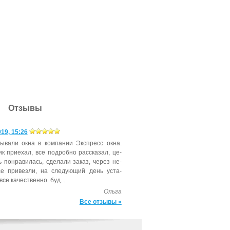
Отзывы
19, 15:26
зы­вали ок­на в ком­па­нии Экс­пресс ок­на.
ик при­ехал, все под­робно расс­ка­зал, це­
 пон­ра­вилась, сде­лали за­каз, че­рез не­
е при­вез­ли, на сле­ду­ющий день ус­та­
все ка­чест­вен­но. буд...
Ольга
Все отзывы »