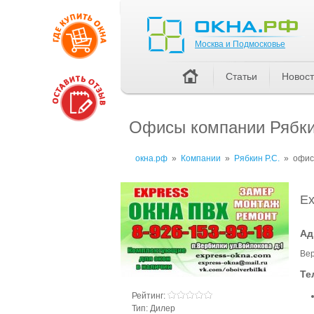
Москва и Подмосковье
Москва и Подмосковье
Статьи
Новос
Офисы компании Рябкин
окна.рф
»
Компании
»
Рябкин Р.С.
»
офис
Ex
Ад
Вер
Те
Рейтинг:
Тип:
Дилер