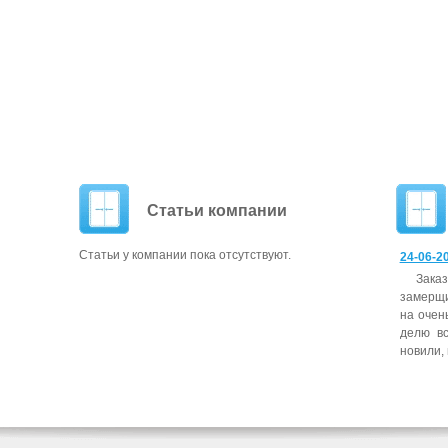
Статьи компании
Статьи у компании пока отсутствуют.
24-06-20
За­ка
за­мер­щ
на очень
делю вс
нови­ли, 