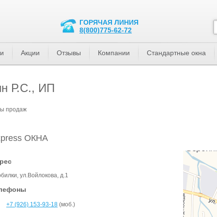
ГОРЯЧАЯ ЛИНИЯ
8(800)775-62-72
ти
Акции
Отзывы
Компании
Стандартные окна
 Р.С., ИП
ы продаж
press ОКНА
рес
билки, ул.Войлокова, д.1
лефоны
+7 (926) 153-93-18
(моб.)