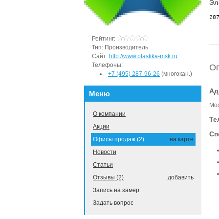
Эл
Рейтинг:
Тип:
Производитель
Сайт:
http://www.plastika-msk.ru
Телефоны:
Оп
+7 (495) 287-96-26
(многокан.)
Ад
Меню
Мос
О компании
Те
Акции
Сп
Офисы продаж (2)
на карте
Новости
Статьи
Отзывы (2)
добавить
Запись на замер
Задать вопрос