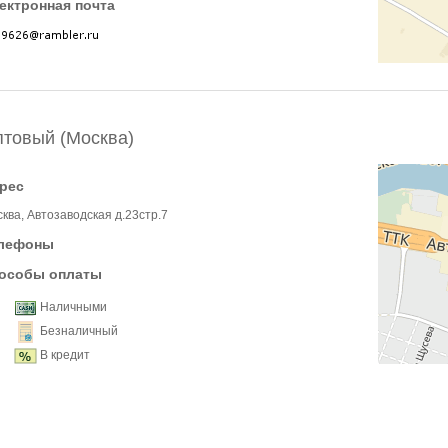
ектронная почта
товый (Москва)
рес
ква, Автозаводская д.23стр.7
лефоны
особы оплаты
Наличными
Безналичный
В кредит