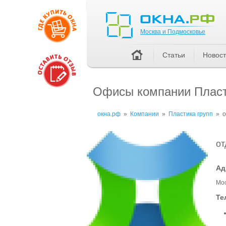
Москва и Подмосковье
Москва и Подмосковье
Статьи
Новос
Офисы компании Пласт
окна.рф
»
Компании
»
Пластика групп
»
от
Ад
Мос
Те