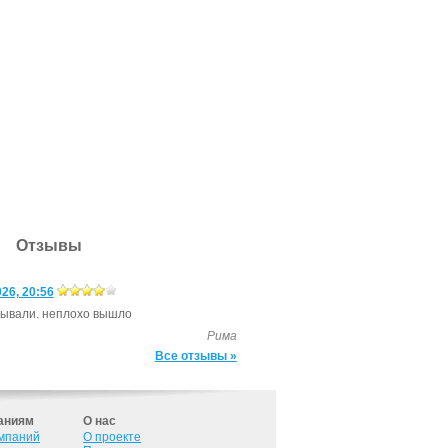
Отзывы
26, 20:56
зы­вали. неп­ло­хо выш­ло
Рима
Все отзывы »
аниям
О нас
омпаний
О проекте