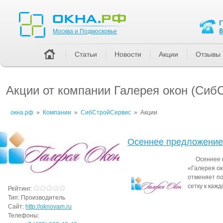
Москва и Подмосковье
8
Москва и Подмосковье
Статьи
Новости
Акции
Отзывы
Акции от компании Галерея окон (Си
окна.рф
»
Компании
»
СибСтройСервис
»
Акции
Осеннее предложение
Осеннее 
«Галерея ок
отменяет п
сетку к каж
Рейтинг:
Тип:
Производитель
Сайт:
http://oknovam.ru
Телефоны: