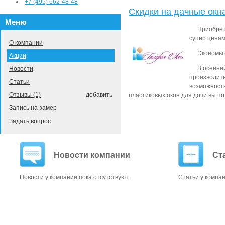
+7 (495) 662-48-48
Скидки на дачные окн
Меню
Приобрет
супер ценам!
О компании
Экономьт
Акции
В осенни
Новости
производит
Статьи
возможность
Отзывы (1)
добавить
пластиковых окон для дочи вы по
Запись на замер
Задать вопрос
Новости компании
Ст
Новости у компании пока отсутствуют.
Статьи у компан