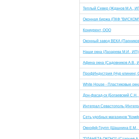
Теплый Север (Жданов М.А., И
Оконная биржа (ПКФ "ВИСКОМ"
Конкурент, ООО
Оконный завод ВЕКА (Парникова
Наши окна (Лазарева М.И., ИП)
Афина окна (Садовников А.В., 
ПрофИндустрия (Нур клининг,
White House - Пластиковые окна
Дон-фасад-ск (Богаевский С.Н.,
Интеграл Севастополь (Интегр
Сеть удобных магазинов "Комфо
Окнофф Групп (Шашнина Е.М.,
"ПЛАНЕТА ОКОН"© (Старцев А.