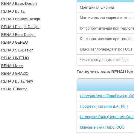
REHAU Basic-Design
Монтажная ширина
REHAU BLITZ
Максимальная ширина стеклоп
REHAU Brilliant-Design
REHAU Delight-Design
К-т сопротивления при тепло
REHAU Euro-Design
К-т сопротивления при теплоп
REHAU GENEO
Класс теплопередачи по ГОСТ
REHAU SIB-Design
REHAU INTELIO
Число контуров уплотнения
REHAU Ivory
Где купить окна REHAU Ivo
REHAU GRAZIO
REHAU BLITZ New
REHAU Thermo
Формула Уюта (ЕвроРемонт, О
Профтех (Казанин В.А., ИП)
Немецкие Окна (Немецкие Окн
Мировые окна Плюс, ООО