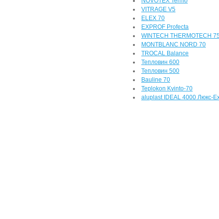
NOVOTEX Termo
VITRAGE V5
ELEX 70
EXPROF Profecta
WINTECH THERMOTECH 7
MONTBLANC NORD 70
TROCAL Balance
Тепловин 600
Тепловин 500
Bauline 70
Teplokon Kvinto-70
aluplast IDEAL 4000 Люкс-Ex