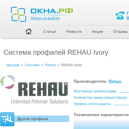
Регион не выбран
8
Регион не выбран
Статьи
Новости
Акции
Отзывы
Система профилей REHAU Ivory
окна.рф
»
Системы
»
Rehau
»
REHAU Ivory
Производитель:
Rehau
Монтажная ширина рамы:
Количество камер рамы/створки:
Уровень теплозащиты:
Технические характеристи
Другие профили