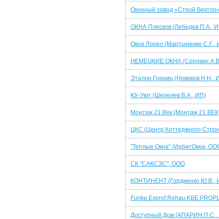
Оконный завод «Строй Вектор»
ОКНА Плесков (Лебедев П.А., И
Окна Лорел (Мартыненко С.Г., 
НЕМЕЦКИЕ ОКНА (Сорокин А.В.
Эталон Горниц (Новиков Н.Н., 
Юг-Уют (Шепелев В.А., ИП)
Монтаж 21 Век (Монтаж 21 ВЕК
ЦКС (Центр Коттеджного Строи
"Теплые Окна" (ИрбитОкна, ОО
СК "САКСЭС", ООО
КОНТИНЕНТ (Гордиенко Ю.В., 
Funke.Exprof.Rehau.KBE.PROPL
Доступный Дом (АПАРИН П.С.,