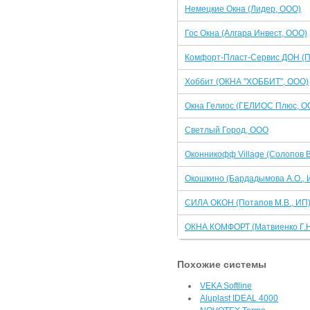
Немецкие Окна (Лидер, ООО)
Гос Окна (Алгара Инвест, ООО)
Комфорт-Пласт-Сервис ДОН (Па
Хоббит (ОКНА "ХОББИТ", ООО)
Окна Гелиос (ГЕЛИОС Плюс, О
Светлый Город, ООО
Оконникофф Village (Солопов В
Окошкино (Бардадымова А.О., 
СИЛА ОКОН (Потапов М.В., ИП
ОКНА КОМФОРТ (Матвиенко Г.Н
Похожие системы
VEKA Softline
Aluplast IDEAL 4000