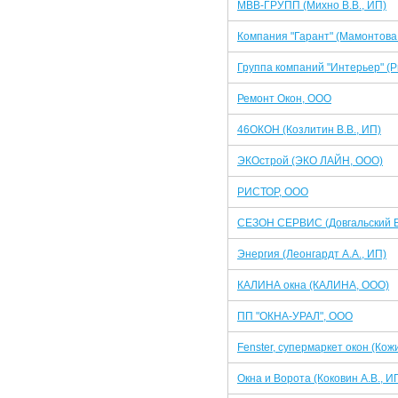
МВВ-ГРУПП (Михно В.В., ИП)
Компания "Гарант" (Мамонтова 
Группа компаний "Интерьер" (Р
Ремонт Окон, ООО
46ОКОН (Козлитин В.В., ИП)
ЭКОстрой (ЭКО ЛАЙН, ООО)
РИСТОР, ООО
СЕЗОН СЕРВИС (Довгальский В.
Энергия (Леонгардт А.А., ИП)
КАЛИНА окна (КАЛИНА, ООО)
ПП "ОКНА-УРАЛ", ООО
Fenster, супермаркет окон (Кожи
Окна и Ворота (Коковин А.В., И