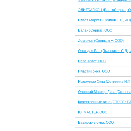
ЭЛИТБАЛКОН (ВестаСервис, 
Пласт Маркет (Осипов С.Г., ИП)
БалансСервис, ООО
Дом окон (Спецком +, ООО)
Окна для Вас (Пьянников С.Д., 
НевеПласт, ООО
Пластик окна, ООО
Надежные Окна (Детинина И.П.
Оконный Мастер Диса (Оконны
Качественные окна (СТРОЕКТИ
ЮГМАСТЕР, ООО
Баварские окна, ООО