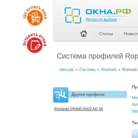
Регион не выбран
Регион не выбран
Статьи
Новос
Система профилей Rop
окна.рф
»
Системы
»
Roplasto
»
Roplasto
Пр
Другие профили
Мо
Кол
Roplasto PRIMO 6002 AD 3K
Уро
Те