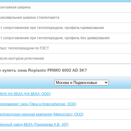
онтажная ширина
аксимальная ширина стеклопакета
-т сопротивления при теплопередаче, профиль+армирование
-т сопротивления при теплопередаче, профиль без армирования
ласс теплопередачи по ГОСТ
исло контуров уплотнения
е купить окна Roplasto PRIMO 6002 AD 3K?
КНА НА ВЕКА (НА ВЕКА, ООО)
упермаркет окон (Окна в Новосибирске, ООО)
елгородская оконная компания (Миропласт, ООО)
конный завод ВЕКА (Парникова А.В., ИП)