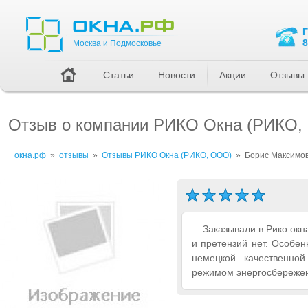
Москва и Подмосковье
8
Москва и Подмосковье
Статьи
Новости
Акции
Отзывы
Отзыв о компании РИКО Окна (РИКО,
окна.рф
»
отзывы
»
Отзывы РИКО Окна (РИКО, ООО)
»
Борис Максимо
Заказывали в Рико окн
и претензий нет. Особен
немецкой качественно
режимом энергосбережен