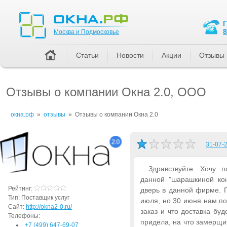
Москва и Подмосковье
8
Москва и Подмосковье
Статьи
Новости
Акции
Отзывы
Отзывы о компании Окна 2.0, ООО
окна.рф
»
отзывы
»
Отзывы о компании Окна 2.0
31-07-2
Здравствуйте. Хочу 
данной "шарашкиной ко
Рейтинг:
дверь в данной фирме. П
Тип:
Поставщик услуг
июля, но 30 июня нам по
Сайт:
http://okna2-0.ru/
заказ и что доставка бу
Телефоны:
придела, на что замерщик
+7 (499) 647-69-07