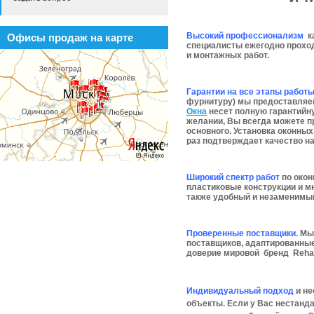
Высокий профессионализм
ка
Офисы продаж на карте
специалисты ежегодно проход
и монтажных работ.
Гарантии на все этапы работы
фурнитуру) мы предоставляем 
Окна
несет полную гарантийну
желании, Вы всегда можете п
основного. Установка оконных
раз подтверждает качество н
Широкий спектр работ
по окон
пластиковые конструкции и м
также удобный и незаменимый
Проверенные поставщики.
Мы 
поставщиков, адаптированные
доверие мировой бренд Reha
Индивидуальный подход
и не
объекты. Если у Вас нестанд