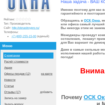
Наша задача - ВАШ 
Именно поэтому для нас в
гарантийного и постгаран
Рейтинг:
Обращаясь в
ОСК Окна
, 
Тип:
Производитель
или офиса самый лучший 
Вы никогда этим не заним
Сайт:
http://oknastroypro.ru/
Телефоны:
Менеджеры проведут ком
+7 (495) 255-15-00
(единый)
остекления, покажут при
для Вас вариант по демок
Меню
Даже в самые сильные мо
исполнения нашей работы
О компании
погода!
Расчёт стоимости
Акции
Внима
Офисы продаж (12)
на карте
Новости
Статьи
Отзывы (17)
добавить
Почему
ОСК Ок
Запись на замер
и 
Задать вопрос