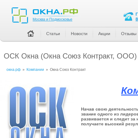
Москва и Подмосковье
8
Москва и Подмосковье
Статьи
Новости
Акции
Отзывы
ОСК Окна (Окна Союз Контракт, ООО)
окна.рф
»
Компании
»
Окна Союз Контракт
Ко
Начав свою деятельность
звание одного из лидеро
развивается и следит за
получаете высокий резул