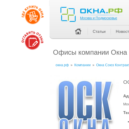
Москва и Подмосковье
Москва и Подмосковье
Статьи
Новос
Офисы компании Окна 
окна.рф
»
Компании
»
Окна Союз Контрак
ОС
Ад
Мос
Те