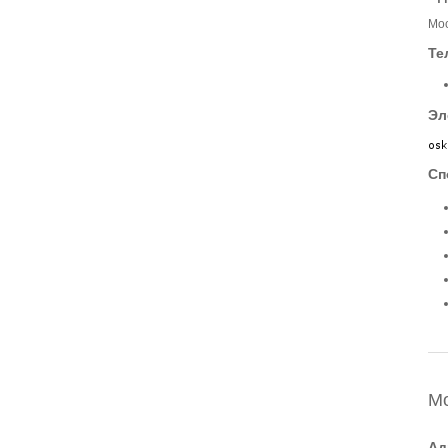
Мос
Те
Эл
Сп
М
Ад