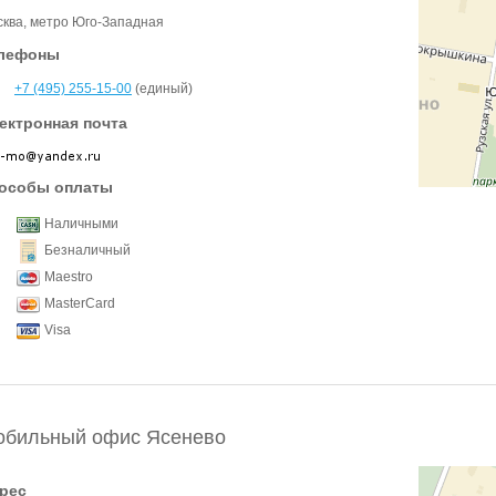
ква, метро Юго-Западная
лефоны
+7 (495) 255-15-00
(единый)
ектронная почта
особы оплаты
Наличными
Безналичный
Maestro
MasterCard
Visa
обильный офис Ясенево
рес