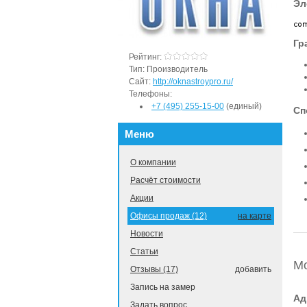
Эл
Гр
Рейтинг:
Тип:
Производитель
Сайт:
http://oknastroypro.ru/
Телефоны:
+7 (495) 255-15-00
(единый)
Сп
Меню
О компании
Расчёт стоимости
Акции
Офисы продаж (12)
на карте
Новости
Статьи
М
Отзывы (17)
добавить
Запись на замер
Ад
Задать вопрос