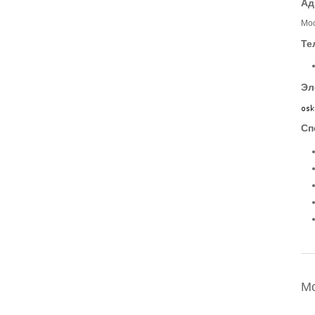
Ад
Мос
Те
Эл
Сп
М