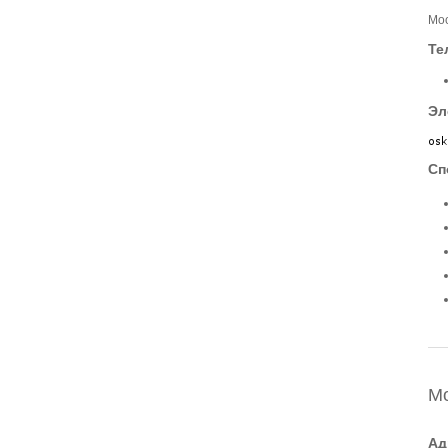
Мос
Те
Эл
Сп
М
Ад