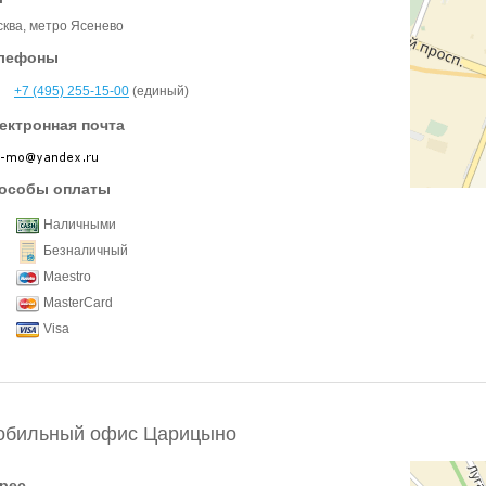
ква, метро Ясенево
лефоны
+7 (495) 255-15-00
(единый)
ектронная почта
особы оплаты
Наличными
Безналичный
Maestro
MasterCard
Visa
обильный офис Царицыно
рес