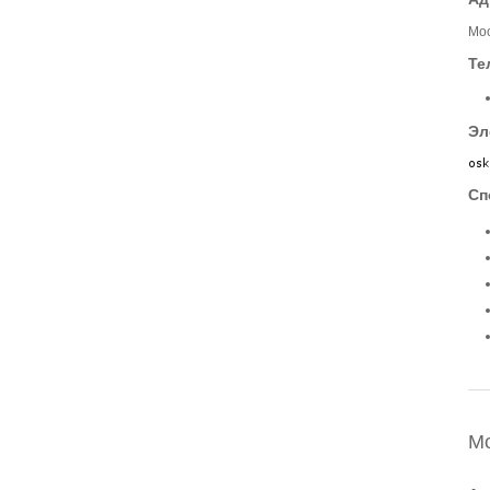
Мос
Те
Эл
Сп
М