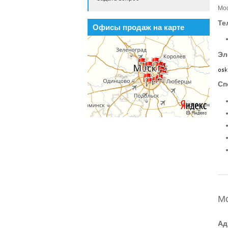
Мос
Те
Офисы продаж на карте
Эл
Сп
М
Ад