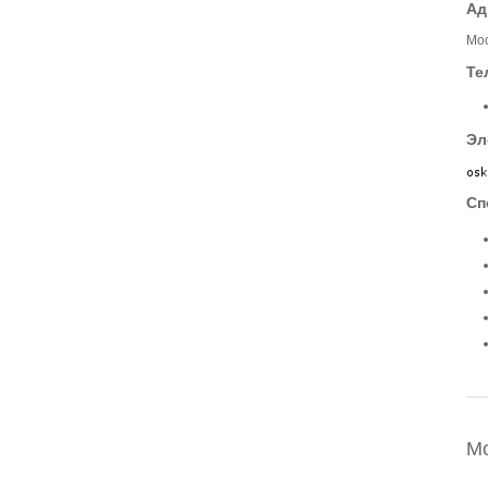
Ад
Мос
Те
Эл
Сп
М