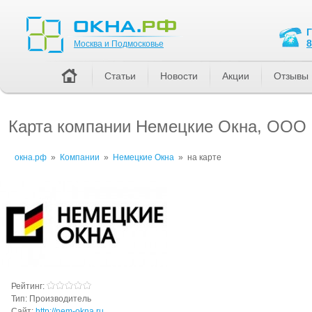
Москва и Подмосковье
8
Москва и Подмосковье
Статьи
Новости
Акции
Отзывы
Карта компании Немецкие Окна, ООО
окна.рф
»
Компании
»
Немецкие Окна
»
на карте
Рейтинг:
Тип:
Производитель
Сайт:
http://nem-okna.ru