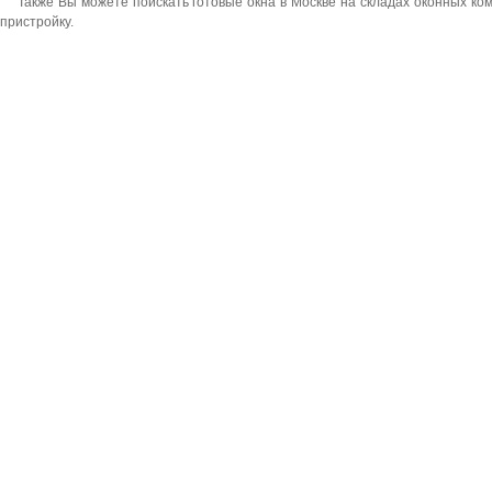
Также Вы можете поискать готовые окна в Москве на складах оконных ко
пристройку.