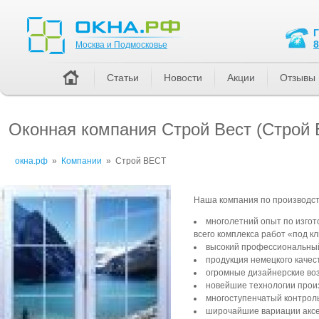
Москва и Подмосковье
8
Москва и Подмосковье
Статьи
Новости
Акции
Отзывы
Оконная компания Строй Вест (Строй
окна.рф
»
Компании
»
Строй ВЕСТ
Наша компания по производс
многолетний опыт по изгот
всего комплекса работ «под кл
высокий профессиональный
продукция немецкого качес
огромные дизайнерские во
новейшие технологии произ
многоступенчатый контроль
широчайшие вариации аксес