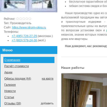
бесплатное гарантийное о
гибкая система скидок и бо
Наше производство одно из с
выпускаемой продукции мы авто
Рейтинг:
и транспортные издержки -
Тип:
Производитель
привлекательные цены на выпу
Сайт:
https://www.stroim-okna.ru
по вопросам установки окон и
Телефоны:
нюансов, знание которых помога
+7 (495) 726-27-29
(многокан.)
дома или квартиры.
+7 (903) 579-24-38
(моб.)
Нам доверяют, нас рекоменд
Меню
О компании
Расчёт стоимости
Наши работы
Акции
Офисы продаж (44)
на карте
Галерея
Новости
Статьи
Отзывы (38)
добавить