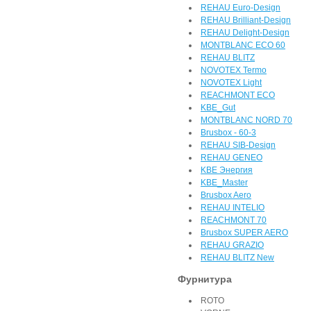
REHAU Euro-Design
REHAU Brilliant-Design
REHAU Delight-Design
MONTBLANC ECO 60
REHAU BLITZ
NOVOTEX Termo
NOVOTEX Light
REACHMONT ECO
KBE_Gut
MONTBLANC NORD 70
Brusbox - 60-3
REHAU SIB-Design
REHAU GENEO
KBE Энергия
KBE_Master
Brusbox Aero
REHAU INTELIO
REACHMONT 70
Brusbox SUPER AERO
REHAU GRAZIO
REHAU BLITZ New
Фурнитура
ROTO