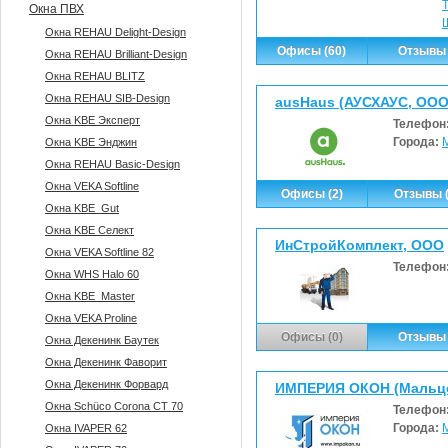
Окна ПВХ
Окна REHAU Delight-Design
Офисы (60)
Отзывы 
Окна REHAU Brilliant-Design
Окна REHAU BLITZ
Окна REHAU SIB-Design
ausHaus (АУСХАУС, ООО
Окна KBE Эксперт
Телефон
Города:
Окна KBE Энджин
Окна REHAU Basic-Design
Окна VEKA Softline
Офисы (2)
Отзывы (
Окна KBE_Gut
Окна KBE Селект
ИнСтройКомплект, ООО
Окна VEKA Softline 82
Телефон
Окна WHS Halo 60
Окна KBE_Master
Окна VEKA Proline
Офисы (0)
Отзывы 
Окна Декенинк Баутек
Окна Декенинк Фаворит
Окна Декенинк Форвард
ИМПЕРИЯ ОКОН (Мальцев
Окна Sсhüco Corona CT 70
Телефон
Города:
Окна IVAPER 62