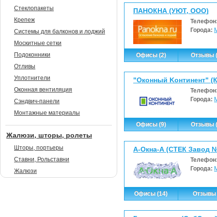
Стеклопакеты
ПАНОКНА (УЮТ, ООО)
Крепеж
Телефон
Города:
Системы для балконов и лоджий
Москитные сетки
Подоконники
Офисы (2)
Отзывы (
Отливы
Уплотнители
"Oкoнный Koнтинeнт" (
Оконная вентиляция
Телефон
Города:
Сэндвич-панели
Монтажные материалы
Офисы (9)
Отзывы (
Жалюзи, шторы, ролеты
Шторы, портьеры
А-Окна-А (СТЕК Завод 
Ставни, Рольставни
Телефон
Города:
Жалюзи
Офисы (14)
Отзывы 