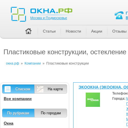
Москва и Подмосковье
8
Москва и Подмосковье
Статьи
Новости
Акции
Отзывы
Пластиковые конструкции, остекление
окна.рф
»
Компании
»
Пластиковые конструкции
ЭКООКНА (ЭКООКНА, О
Списком
На карте
Телефон
Все компании
Города:
По рубрикам
По городам
Окна