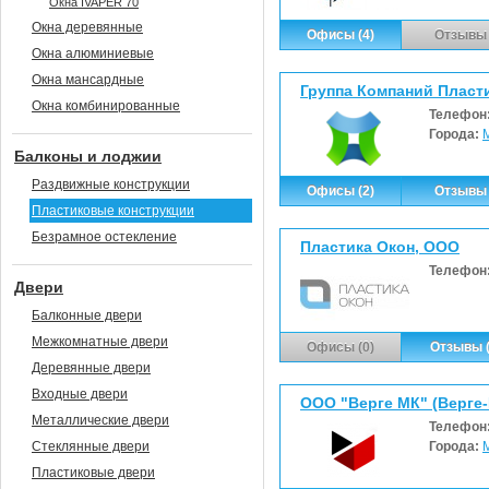
Окна IVAPER 70
Окна деревянные
Офисы (4)
Отзывы 
Окна алюминиевые
Окна мансардные
Группа Компаний Пласти
Окна комбинированные
Телефон
Города:
Балконы и лоджии
Раздвижные конструкции
Офисы (2)
Отзывы 
Пластиковые конструкции
Безрамное остекление
Пластика Окон, ООО
Телефон
Двери
Балконные двери
Межкомнатные двери
Офисы (0)
Отзывы (
Деревянные двери
Входные двери
ООО "Верге МК" (Верге
Металлические двери
Телефон
Стеклянные двери
Города:
Пластиковые двери