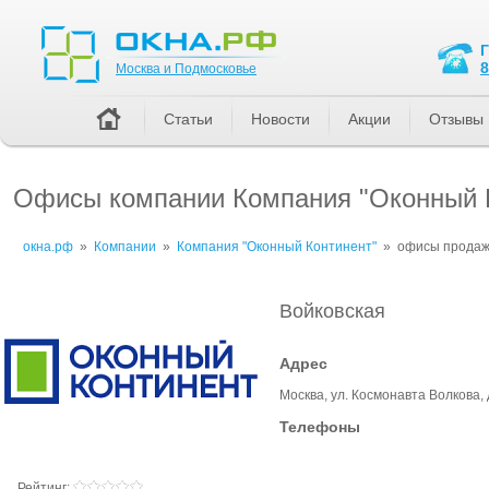
Москва и Подмосковье
8
Москва и Подмосковье
Статьи
Новости
Акции
Отзывы
Офисы компании Компания "Оконный 
окна.рф
»
Компании
»
Компания "Оконный Континент"
»
офисы прода
Войковская
Адрес
Москва, ул. Космонавта Волкова, 
Телефоны
Рейтинг: