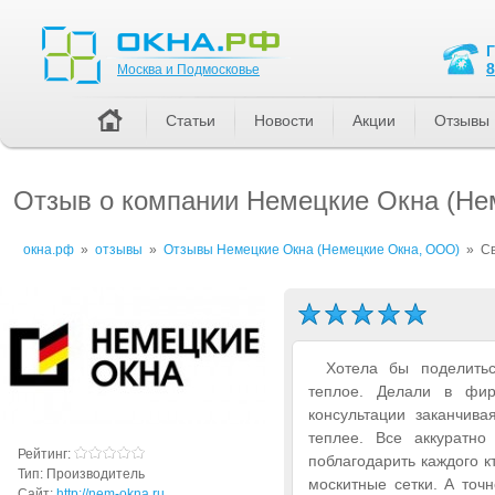
Москва и Подмосковье
8
Москва и Подмосковье
Статьи
Новости
Акции
Отзывы
Отзыв о компании Немецкие Окна (Не
окна.рф
»
отзывы
»
Отзывы Немецкие Окна (Немецкие Окна, ООО)
»
С
Хотела бы поделить
теплое. Делали в фир
консультации заканчив
теплее. Все аккуратно
Рейтинг:
поблагодарить каждого к
Тип:
Производитель
москитные сетки. А точ
Сайт:
http://nem-okna.ru