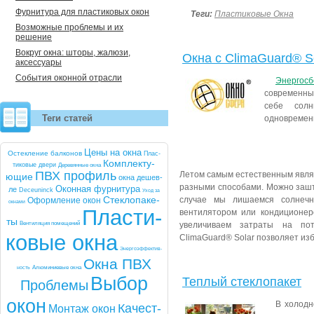
Фурнитура для пластиковых окон
Теги:
Пластиковые Окна
Возможные проблемы и их
решение
Вокруг окна: шторы, жалюзи,
Окна с ClimaGuard® S
аксессуары
События оконной отрасли
Энергос
современных
себе солн
Теги статей
одновременн
Це­ны на ок­на
Ос­текле­ние бал­ко­нов
Плас­
Комп­лек­ту­
ти­ковые две­ри
Де­ревян­ные ок­на
ПВХ про­филь
Летом самым естественным явля
ющие
ок­на де­шев­
разными способами. Можно зашт
Окон­ная фур­ни­тура
ле
De­ce­uninck
Уход за
Стек­ло­паке­
случае мы лишаемся солнечн
Оформ­ле­ние окон
ок­на­ми
Плас­ти­
вентилятором или кондиционер
ты
Вен­ти­ляция по­меще­ний
увеличиваем затраты на пот
ковые ок­на
ClimaGuard® Solar позволяет из
Энер­го­эф­фектив­
Ок­на ПВХ
ность
Алю­мини­евые ок­на
Вы­бор
Теплый стеклопакет
Проб­ле­мы
окон
В холодн
Ка­чест­
Мон­таж окон