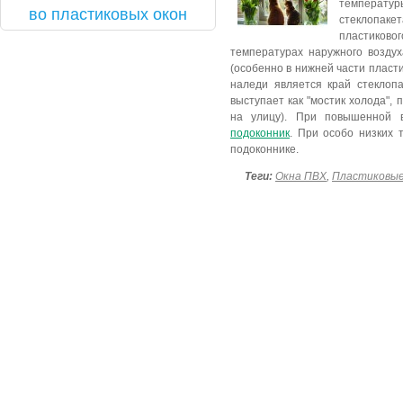
температур
во плас­ти­ковых окон
стеклопаке
пластиково
температурах наружного возду
(особенно в нижней части пласт
наледи является край стеклоп
выступает как "мостик холода", 
на улицу). При повышенной 
подоконник
. При особо низких 
подоконнике.
Теги:
Окна ПВХ
,
Пластиковые