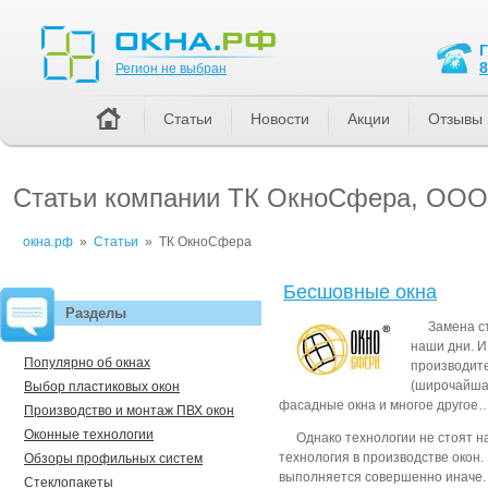
Регион не выбран
8
Регион не выбран
Статьи
Новости
Акции
Отзывы
Статьи компании ТК ОкноСфера, ООО
окна.рф
»
Статьи
»
ТК ОкноСфера
Бесшовные окна
Разделы
Замена с
наши дни. И
Популярно об окнах
производит
(широчайша
Выбор пластиковых окон
фасадные окна и многое другое…
Производство и монтаж ПВХ окон
Оконные технологии
Однако технологии не стоят 
технология в производстве окон.
Обзоры профильных систем
выполняется совершенно иначе.
Стеклопакеты