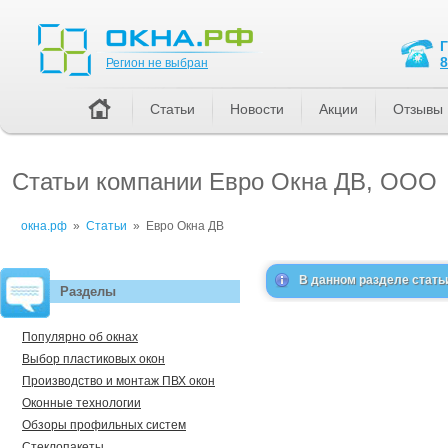
Регион не выбран
8
Регион не выбран
Статьи
Новости
Акции
Отзывы
Статьи компании Евро Окна ДВ, ООО
окна.рф
»
Статьи
»
Евро Окна ДВ
В данном разделе стать
Разделы
Популярно об окнах
Выбор пластиковых окон
Производство и монтаж ПВХ окон
Оконные технологии
Обзоры профильных систем
Стеклопакеты