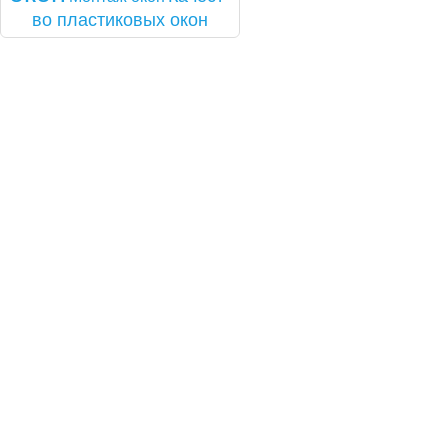
во плас­ти­ковых окон