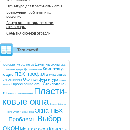
Фурнитура для пластиковых окон
Возможные проблемы и их
решение
Вокруг окна: шторы, жалюзи,
аксессуары
События оконной отрасли
Теги статей
Це­ны на ок­на
Ос­текле­ние бал­ко­нов
Плас­
Комп­лек­ту­
ти­ковые две­ри
Де­ревян­ные ок­на
ПВХ про­филь
ющие
ок­на де­шев­
Окон­ная фур­ни­тура
ле
De­ce­uninck
Уход за
Стек­ло­паке­
Оформ­ле­ние окон
ок­на­ми
Плас­ти­
ты
Вен­ти­ляция по­меще­ний
ковые ок­на
Энер­го­эф­фектив­
Ок­на ПВХ
ность
Алю­мини­евые ок­на
Вы­бор
Проб­ле­мы
окон
Ка­чест­
Мон­таж окон