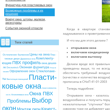
Фурнитура для пластиковых окон
Возможные проблемы и их
решение
Вокруг окна: шторы, жалюзи,
аксессуары
События оконной отрасли
Когда в квартире стано
задумываемся о проветривании
И что мы для этого делаем ?
Теги статей
открываем окна
включаем кондиционер
Це­ны на ок­на
Ос­текле­ние бал­ко­нов
Плас­
включаем вытяжку
Комп­лек­ту­
ти­ковые две­ри
Де­ревян­ные ок­на
ПВХ про­филь
ющие
ок­на де­шев­
Делаем вроде всё правильно
Окон­ная фур­ни­тура
ле
De­ce­uninck
приведены выше, то не всегд
Уход за
Стек­ло­паке­
Оформ­ле­ние окон
ок­на­ми
обеспечить требуемый воздух
Плас­ти­
(качества и количества воздуха
ты
Вен­ти­ляция по­меще­ний
прописаны в СНиП 41-01-2003
ковые ок­на
Теперь подробнее
Энер­го­эф­фектив­
:
Ок­на ПВХ
Открываем окна - казалось
ность
Алю­мини­евые ок­на
Вы­бор
воздухообмена и получить порци
Проб­ле­мы
нежелательные "спутники" боль
окон
Ка­чест­
сквозняк тоже не добавляет удо
Мон­таж окон