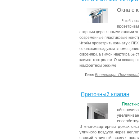
Окна с 
Чтобы со
проветриват
старыми деревянными окнами эта
современные пластиковые констр
Чтобы проветрить комнату с ПВХ-
со свежим воздухом в помещение
сквозняки, а зимой квартира быс
климат-контролем. Они оснащены
комфортном режиме.
Теги:
Вентиляция Помещени
Приточный клапан
Пластик
обеспечив
увеличива
способству
В многоквартирных домах сист
уличного воздуха через непло
свежий уличный воздух посл