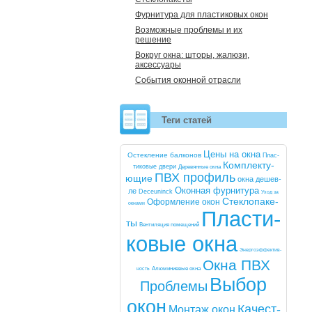
Фурнитура для пластиковых окон
Возможные проблемы и их
решение
Вокруг окна: шторы, жалюзи,
аксессуары
События оконной отрасли
Теги статей
Це­ны на ок­на
Ос­текле­ние бал­ко­нов
Плас­
Комп­лек­ту­
ти­ковые две­ри
Де­ревян­ные ок­на
ПВХ про­филь
ющие
ок­на де­шев­
Окон­ная фур­ни­тура
ле
De­ce­uninck
Уход за
Стек­ло­паке­
Оформ­ле­ние окон
ок­на­ми
Плас­ти­
ты
Вен­ти­ляция по­меще­ний
ковые ок­на
Энер­го­эф­фектив­
Ок­на ПВХ
ность
Алю­мини­евые ок­на
Вы­бор
Проб­ле­мы
окон
Ка­чест­
Мон­таж окон