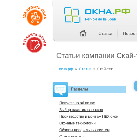
Регион не выбран
Регион не выбран
Статьи
Новос
Статьи компании Скай
окна.рф
»
Статьи
»
Скай-тек
Разделы
Популярно об окнах
Выбор пластиковых окон
Производство и монтаж ПВХ окон
Оконные технологии
Обзоры профильных систем
Стеклопакеты