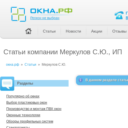
Регион не выбран
8
Регион не выбран
Статьи
Новости
Акции
Отзывы
Статьи компании Меркулов С.Ю., ИП
окна.рф
»
Статьи
»
Меркулов С.Ю.
В данном разделе стать
Разделы
Популярно об окнах
Выбор пластиковых окон
Производство и монтаж ПВХ окон
Оконные технологии
Обзоры профильных систем
Стеклопакеты