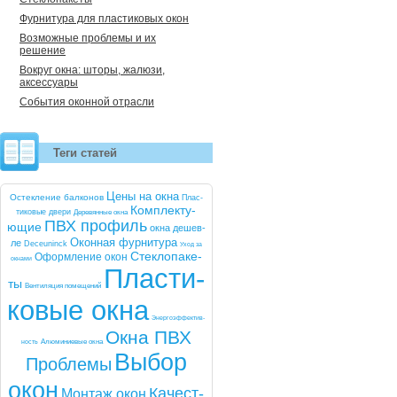
Фурнитура для пластиковых окон
Возможные проблемы и их
решение
Вокруг окна: шторы, жалюзи,
аксессуары
События оконной отрасли
Теги статей
Це­ны на ок­на
Ос­текле­ние бал­ко­нов
Плас­
Комп­лек­ту­
ти­ковые две­ри
Де­ревян­ные ок­на
ПВХ про­филь
ющие
ок­на де­шев­
Окон­ная фур­ни­тура
ле
De­ce­uninck
Уход за
Стек­ло­паке­
Оформ­ле­ние окон
ок­на­ми
Плас­ти­
ты
Вен­ти­ляция по­меще­ний
ковые ок­на
Энер­го­эф­фектив­
Ок­на ПВХ
ность
Алю­мини­евые ок­на
Вы­бор
Проб­ле­мы
окон
Ка­чест­
Мон­таж окон