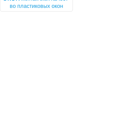
во плас­ти­ковых окон