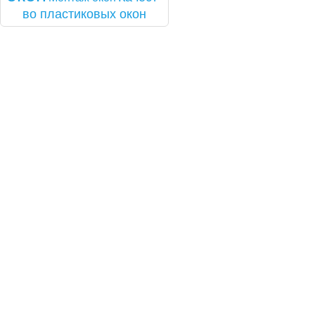
во плас­ти­ковых окон