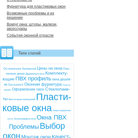
Фурнитура для пластиковых окон
Возможные проблемы и их
решение
Вокруг окна: шторы, жалюзи,
аксессуары
События оконной отрасли
Теги статей
Це­ны на ок­на
Ос­текле­ние бал­ко­нов
Плас­
Комп­лек­ту­
ти­ковые две­ри
Де­ревян­ные ок­на
ПВХ про­филь
ющие
ок­на де­шев­
Окон­ная фур­ни­тура
ле
De­ce­uninck
Уход за
Стек­ло­паке­
Оформ­ле­ние окон
ок­на­ми
Плас­ти­
ты
Вен­ти­ляция по­меще­ний
ковые ок­на
Энер­го­эф­фектив­
Ок­на ПВХ
ность
Алю­мини­евые ок­на
Вы­бор
Проб­ле­мы
окон
Ка­чест­
Мон­таж окон