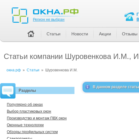
Регион не выбран
8
Регион не выбран
Статьи
Новости
Акции
Отзывы
Статьи компании Шуровенкова И.М., 
окна.рф
»
Статьи
»
Шуровенкова И.М.
В данном разделе стать
Разделы
Популярно об окнах
Выбор пластиковых окон
Производство и монтаж ПВХ окон
Оконные технологии
Обзоры профильных систем
Стеклопакеты