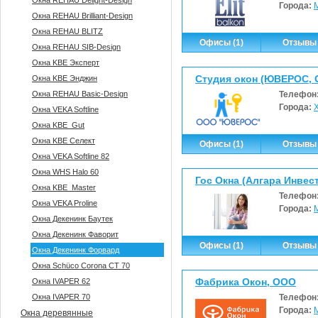
Окна REHAU Delight-Design
Города:
Окна REHAU Brilliant-Design
Окна REHAU BLITZ
Офисы (1)
Отзывы 
Окна REHAU SIB-Design
Окна KBE Эксперт
Студия окон (ЮВЕРОС,
Окна KBE Энджин
Окна REHAU Basic-Design
Телефон
Города:
Окна VEKA Softline
Окна KBE_Gut
Окна KBE Селект
Офисы (1)
Отзывы 
Окна VEKA Softline 82
Окна WHS Halo 60
Гос Окна (Алгара Инвес
Окна KBE_Master
Телефон
Окна VEKA Proline
Города:
Окна Декенинк Баутек
Окна Декенинк Фаворит
Офисы (1)
Отзывы 
Окна Декенинк Форвард
Окна Sсhüco Corona CT 70
Фабрика Окон, ООО
Окна IVAPER 62
Окна IVAPER 70
Телефон
Города:
Окна деревянные