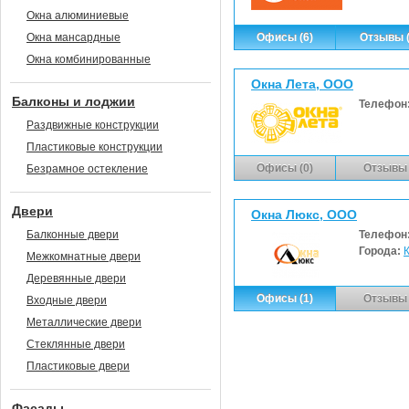
Окна алюминиевые
Окна мансардные
Офисы (6)
Отзывы (
Окна комбинированные
Окна Лета, ООО
Балконы и лоджии
Телефон
Раздвижные конструкции
Пластиковые конструкции
Офисы (0)
Отзывы 
Безрамное остекление
Двери
Окна Люкс, ООО
Балконные двери
Телефон
Города:
Межкомнатные двери
Деревянные двери
Офисы (1)
Отзывы 
Входные двери
Металлические двери
Стеклянные двери
Пластиковые двери
Фасады