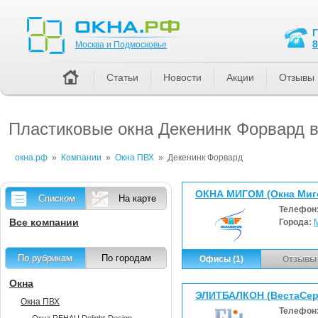
Москва и Подмосковье
8
Москва и Подмосковье
Статьи
Новости
Акции
Отзывы
Пластиковые окна Декенинк Форвард 
окна.рф
»
Компании
»
Окна ПВХ
»
Декенинк Форвард
ОКНА МИГОМ (Окна Миг
Списком
На карте
Телефон
Все компании
Города:
По рубрикам
По городам
Офисы (1)
Отзывы 
Окна
ЭЛИТБАЛКОН (ВестаСер
Окна ПВХ
Телефон