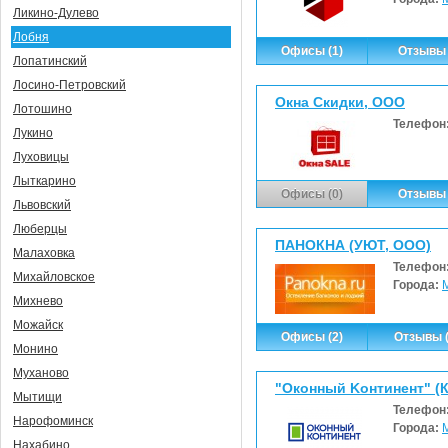
Ликино-Дулево
Лобня
Офисы (1)
Отзывы 
Лопатинский
Лосино-Петровский
Окна Скидки, ООО
Лотошино
Телефон
Лукино
Луховицы
Лыткарино
Офисы (0)
Отзывы 
Львовский
Люберцы
ПАНОКНА (УЮТ, ООО)
Малаховка
Телефон
Михайловское
Города:
Михнево
Можайск
Офисы (2)
Отзывы (
Монино
Муханово
"Oкoнный Koнтинeнт" (
Мытищи
Телефон
Нарофоминск
Города:
Нахабино