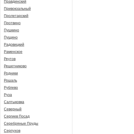
Правдинский
Привокзальный
Пролетарский
Протвино
Пушкино
Пущино
Радовицкий
Раменское
Реутов
Решетниково
Родники
Рошаль
Рублево
Руза
Салтыковка
Северный
Сергиев Посад
Серебряные Пруды
Серпухов