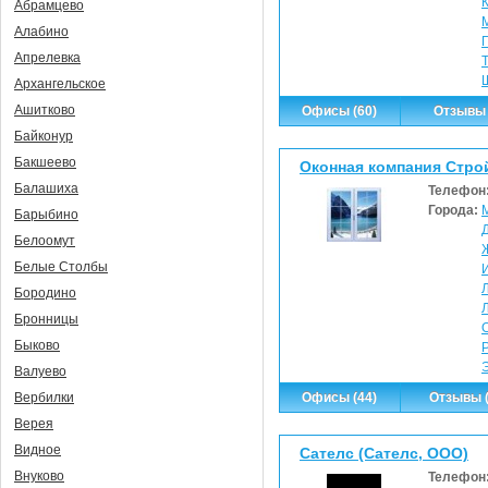
Абрамцево
Алабино
Апрелевка
Архангельское
Ашитково
Офисы (60)
Отзывы 
Байконур
Бакшеево
Оконная компания Стро
Балашиха
Телефон
Города:
Барыбино
Белоомут
Белые Столбы
Бородино
Бронницы
Быково
Валуево
Офисы (44)
Отзывы (
Вербилки
Верея
Видное
Сателс (Сателс, ООО)
Внуково
Телефон