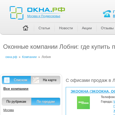
Москва и Подмосковье
8
Москва и Подмосковье
Статьи
Новости
Акции
Отзывы
Оконные компании Лобни: где купить 
окна.рф
»
Компании
»
Лобня
С офисами продаж в 
Списком
На карте
Все компании
ЭКООКНА (ЭКООКНА, О
Телефон
По рубрикам
По городам
Города:
Москва