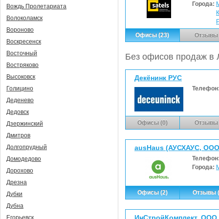
Города:
Вождь Пролетариата
Волоколамск
Вороново
Офисы (23)
Отзывы 
Воскресенск
Восточный
Без офисов продаж в 
Востряково
Высоковск
Декёнинк РУС
Телефон
Голицино
Деденево
Дедовск
Офисы (0)
Отзывы 
Дзержинский
Дмитров
ausHaus (АУСХАУС, ООО
Долгопрудный
Телефон
Домодедово
Города:
Дорохово
Дрезна
Офисы (2)
Отзывы (
Дубки
Дубна
ИнСтройКомплект, ООО
Егорьевск