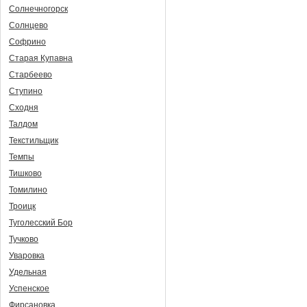
Солнечногорск
Солнцево
Софрино
Старая Купавна
Старбеево
Ступино
Сходня
Талдом
Текстильщик
Темпы
Тишково
Томилино
Троицк
Туголесский Бор
Тучково
Уваровка
Удельная
Успенское
Фирсановка