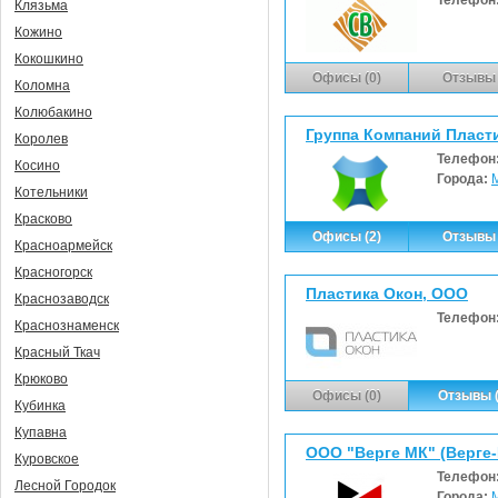
Клязьма
Кожино
Кокошкино
Офисы (0)
Отзывы 
Коломна
Колюбакино
Группа Компаний Пласти
Королев
Телефон
Косино
Города:
Котельники
Красково
Офисы (2)
Отзывы 
Красноармейск
Красногорск
Пластика Окон, ООО
Краснозаводск
Телефон
Краснознаменск
Красный Ткач
Крюково
Офисы (0)
Отзывы (
Кубинка
Купавна
ООО "Верге МК" (Верге
Куровское
Телефон
Лесной Городок
Города: