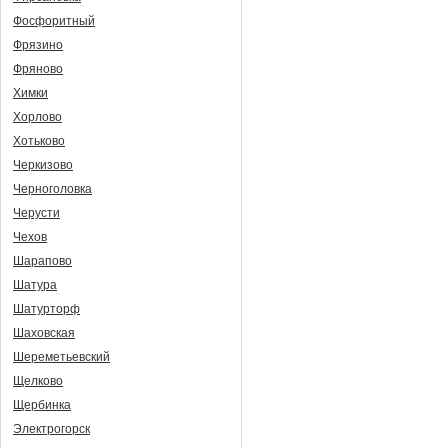
Фосфоритный
Фрязино
Фряново
Химки
Хорлово
Хотьково
Черкизово
Черноголовка
Черусти
Чехов
Шарапово
Шатура
Шатурторф
Шаховская
Шереметьевский
Щелково
Щербинка
Электрогорск