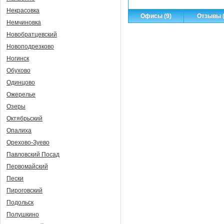
Некрасовка
Офисы (9)
Отзывы (
Немчиновка
Новобратцевский
Новоподрезково
Ногинск
Обухово
Одинцово
Ожерелье
Озеры
Октябрьский
Опалиха
Орехово-Зуево
Павловский Посад
Первомайский
Пески
Пироговский
Подольск
Полушкино