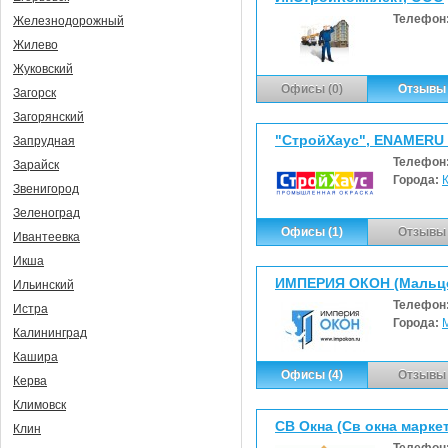
Телефон
Железнодорожный
Жилево
Жуковский
Офисы (0)
Отзывы 
Загорск
Загорянский
"СтройХаус", ENAMERU
Запрудная
Телефон
Зарайск
Города:
Звенигород
Зеленоград
Офисы (1)
Отзывы 
Ивантеевка
Икша
ИМПЕРИЯ ОКОН (Мальцев
Ильинский
Телефон
Истра
Города:
Калининград
Кашира
Офисы (4)
Отзывы 
Керва
Климовск
СВ Окна (Св окна марке
Клин
Телефон