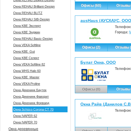
Окна REHAU Delight-Design
Офисы (60)
Отзывы 
Окна REHAU Brilliant-Design
Окна REHAU BLITZ
Окна REHAU SIB-Design
ausHaus (АУСХАУС, ООО
Окна KBE Эксперт
Телефон
Города:
Окна KBE Энджин
Окна REHAU Basic-Design
Окна VEKA Softline
Офисы (2)
Отзывы (
Окна KBE_Gut
Окна KBE Селект
Булат Окна, ООО
Окна VEKA Softline 82
Телефон
Окна WHS Halo 60
Окна KBE_Master
Окна VEKA Proline
Офисы (0)
Отзывы 
Окна Декенинк Баутек
Окна Декенинк Фаворит
Окна Декенинк Форвард
Окна Райв (Данилов С.В.
Окна Sсhüco Corona CT 70
Телефон
Окна IVAPER 62
Окна IVAPER 70
Окна деревянные