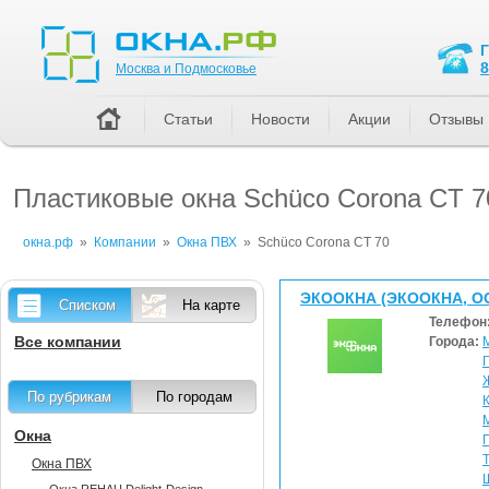
Москва и Подмосковье
8
Москва и Подмосковье
Статьи
Новости
Акции
Отзывы
Пластиковые окна Sсhüco Corona CT 7
окна.рф
»
Компании
»
Окна ПВХ
»
Sсhüco Corona CT 70
ЭКООКНА (ЭКООКНА, О
Списком
На карте
Телефон
Все компании
Города:
По рубрикам
По городам
Окна
Окна ПВХ