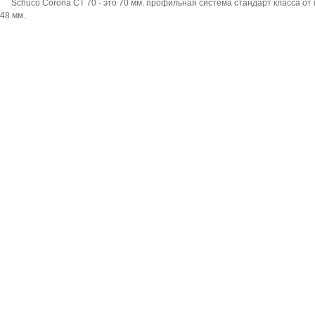
Sсhüco Corona CT 70 - это 70 мм. профильная система стандарт класса о
48 мм.