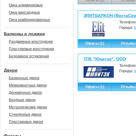
Офисы (0)
Отзывы 
Окна алюминиевые
Окна мансардные
ЭЛИТБАЛКОН (ВестаСер
Окна комбинированные
Телефон
Города:
Балконы и лоджии
Раздвижные конструкции
Офисы (1)
Отзывы 
Пластиковые конструкции
Безрамное остекление
ТПК "Юнитэк", ООО
Телефон
Двери
Города:
Балконные двери
Межкомнатные двери
Офисы (1)
Отзывы 
Деревянные двери
Входные двери
Металлические двери
Стеклянные двери
Пластиковые двери
Фасады