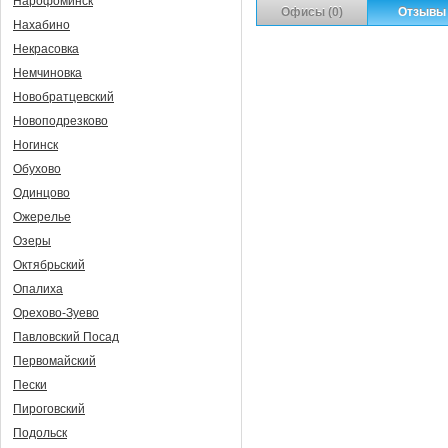
Нарофоминск
Офисы (0)
Отзывы 
Нахабино
Некрасовка
Немчиновка
Новобратцевский
Новоподрезково
Ногинск
Обухово
Одинцово
Ожерелье
Озеры
Октябрьский
Опалиха
Орехово-Зуево
Павловский Посад
Первомайский
Пески
Пироговский
Подольск