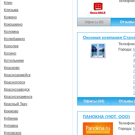
Телефон
Клин
Клязьма
Кожино
Офисы (0)
Отзывы 
Кокошкино
Коломна
Оконная компания Стро
Колюбакино
Телефон
Королев
Города:
Косино
Котельники
Красково
Красноармейск
Красногорск
Краснозаводск
Краснознаменск
Офисы (44)
Отзывы (
Красный Ткач
Крюково
ПАНОКНА (УЮТ, ООО)
Кубинка
Телефон
Купавна
Города:
Куровское