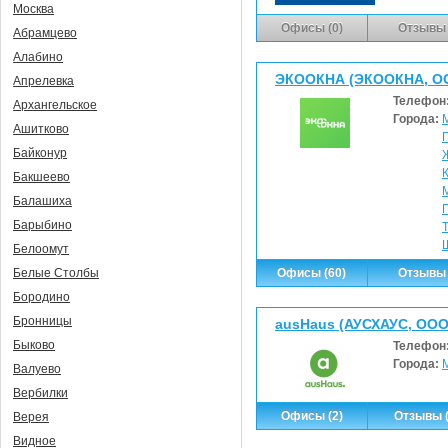
Москва
Офисы (0)
Отзывы 
Абрамцево
Алабино
ЭКООКНА (ЭКООКНА, О
Апрелевка
Телефон
Архангельское
Города:
Ашитково
Байконур
Бакшеево
Балашиха
Барыбино
Белоомут
Офисы (60)
Отзывы 
Белые Столбы
Бородино
Бронницы
ausHaus (АУСХАУС, ООО
Быково
Телефон
Города:
Валуево
Вербилки
Офисы (2)
Отзывы (
Верея
Видное