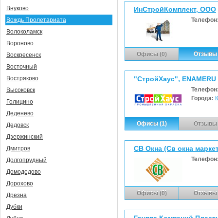
Внуково
ИнСтройКомплект, ООО
Телефон
Вождь Пролетариата
Волоколамск
Вороново
Офисы (0)
Отзывы 
Воскресенск
Восточный
"СтройХаус", ENAMERU
Востряково
Телефон
Высоковск
Города:
Голицино
Деденево
Офисы (1)
Отзывы 
Дедовск
Дзержинский
СВ Окна (Св окна марке
Дмитров
Телефон
Долгопрудный
Домодедово
Дорохово
Офисы (0)
Отзывы 
Дрезна
Дубки
Группа Компаний Пласти