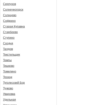
Серпухов
Солнечногорск
Солнцево
Софрино
Старая Купавна
Старбеево
Ступино
Сходня
Талдом
Текстильщик
Темпы
Тишково
Томилино
Троицк
Туголесский Бор
Тучково
Уваровка
Удельная