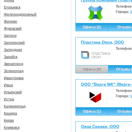
Дубна
Телефон
Егорьевск
Города:
Железнодорожный
Жилево
Офисы (2)
Отзывы 
Жуковский
Загорск
Пластика Окон, ООО
Загорянский
Телефон
Запрудная
Зарайск
Звенигород
Офисы (0)
Отзывы (
Зеленоград
Ивантеевка
ООО "Верге МК" (Верге
Икша
Телефон
Ильинский
Города:
Истра
Калининград
Офисы (1)
Отзывы 
Кашира
Керва
Окна Скидки, ООО
Климовск