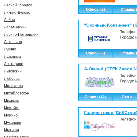
Лесной Городок
Офисы (2)
Отзывы (
Ликино-Дулево
Лобня
"Oкoнный Koнтинeнт" (
Лопатинский
Телефон
Лосино-Петровский
Города:
Лотошино
Лукино
Офисы (9)
Отзывы (
Луховицы
Лыткарино
А-Окна-А (СТЕК Завод 
Львовский
Телефон
Люберцы
Города:
Малаховка
Михайловское
Офисы (14)
Отзывы 
Михнево
Можайск
Галерея окон (СибСтро
Монино
Телефон
Муханово
Мытищи