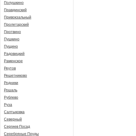
Полушкино
Правдинский
Привокзальный
Пролетарский
Протвино
Пушкино
Пущино
Радовицкий
Раменское
Реутов
Решетниково
Родники
Рошаль
Рублево
Руза
Салтыковка
Северный
Сергиев Посад
Серебряные Пруды