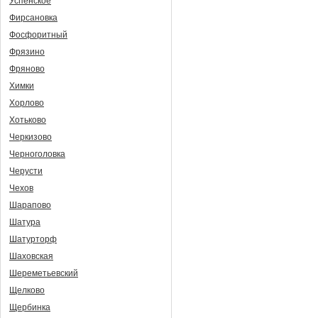
Успенское
Фирсановка
Фосфоритный
Фрязино
Фряново
Химки
Хорлово
Хотьково
Черкизово
Черноголовка
Черусти
Чехов
Шарапово
Шатура
Шатурторф
Шаховская
Шереметьевский
Щелково
Щербинка