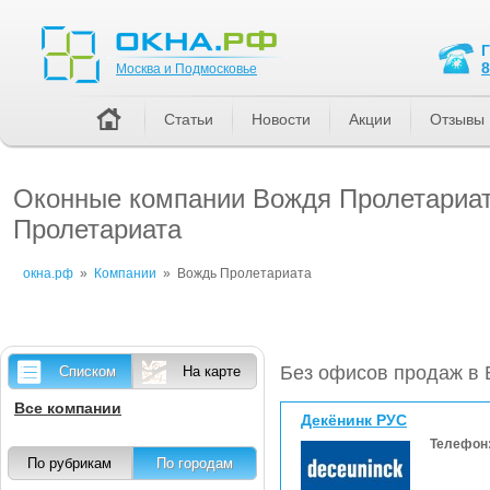
Москва и Подмосковье
8
Москва и Подмосковье
Статьи
Новости
Акции
Отзывы
Оконные компании Вождя Пролетариата
Пролетариата
окна.рф
»
Компании
»
Вождь Пролетариата
Без офисов продаж в
Списком
На карте
Все компании
Декёнинк РУС
Телефон
По рубрикам
По городам