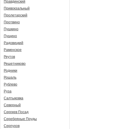
Правдинский
Привокзальный
Пролетарский
Протвино
Пушкино
Пущино
Радовицкий
Раменское
Реутов
Решетниково
Родники
Рошаль
Рублево
Руза
Салтыковка
Северный
Сергиев Посад
Серебряные Пруды
Серпухов