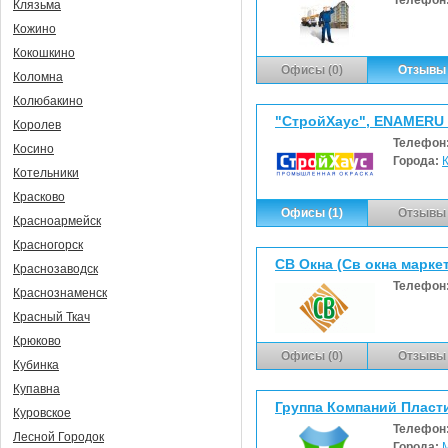
Клязьма
Кожино
Кокошкино
Офисы (0)
Отзывы 
Коломна
Колюбакино
"СтройХаус", ENAMERU
Королев
Телефон
Косино
Города:
Котельники
Красково
Офисы (1)
Отзывы 
Красноармейск
Красногорск
СВ Окна (Св окна марке
Краснозаводск
Телефон
Краснознаменск
Красный Ткач
Крюково
Офисы (0)
Отзывы 
Кубинка
Купавна
Группа Компаний Пласти
Куровское
Телефон
Лесной Городок
Города: