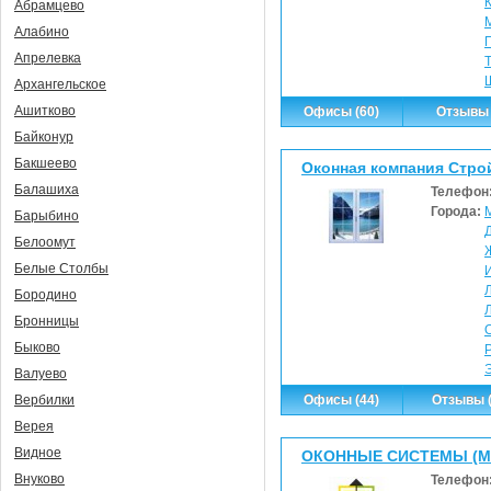
Абрамцево
Алабино
Апрелевка
Архангельское
Ашитково
Офисы (60)
Отзывы 
Байконур
Бакшеево
Оконная компания Стро
Балашиха
Телефон
Города:
Барыбино
Белоомут
Белые Столбы
Бородино
Бронницы
Быково
Валуево
Офисы (44)
Отзывы (
Вербилки
Верея
Видное
ОКОННЫЕ СИСТЕМЫ (Май
Внуково
Телефон