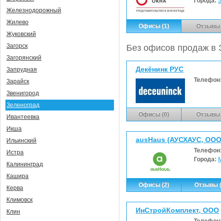
Города:
Железнодорожный
Жилево
Офисы (1)
Отзывы 
Жуковский
Загорск
Без офисов продаж в 
Загорянский
Декёнинк РУС
Запрудная
Телефон
Зарайск
Звенигород
Зеленоград
Офисы (0)
Отзывы 
Ивантеевка
Икша
ausHaus (АУСХАУС, ООО
Ильинский
Телефон
Истра
Города:
Калининград
Кашира
Офисы (2)
Отзывы (
Керва
Климовск
ИнСтройКомплект, ООО
Клин
Телефон