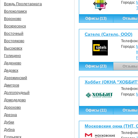
Города:
Вождь Пролетариата
Волоколамск
Офисы (13)
Отзывы 
Вороново
Воскресенск
Восточный
Сателс (Сателс, ООО)
Телефон
Востряково
Города:
Высоковск
Голицино
Деденево
Офисы (23)
Отзывы 
Дедовск
Дзержинский
Хоббит (ОКНА "ХОББИТ
Дмитров
Телефон
Долгопрудный
Города:
Домодедово
Дорохово
Офисы (11)
Отзывы 
Дрезна
Дубки
Московские окна (ТНТ, 
Дубна
Телефон
Егорьевск