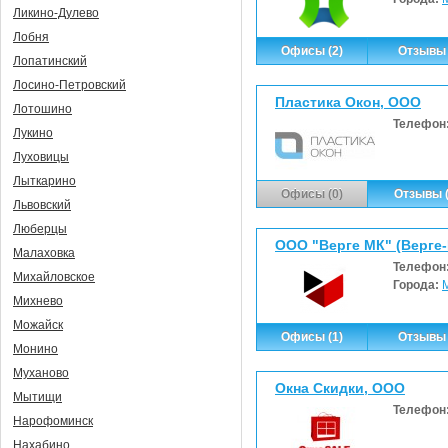
Ликино-Дулево
Лобня
Офисы (2)
Отзывы 
Лопатинский
Лосино-Петровский
Пластика Окон, ООО
Лотошино
Телефон
Лукино
Луховицы
Лыткарино
Офисы (0)
Отзывы (
Львовский
Люберцы
ООО "Верге МК" (Верге
Малаховка
Телефон
Михайловское
Города:
Михнево
Можайск
Офисы (1)
Отзывы 
Монино
Муханово
Окна Скидки, ООО
Мытищи
Телефон
Нарофоминск
Нахабино