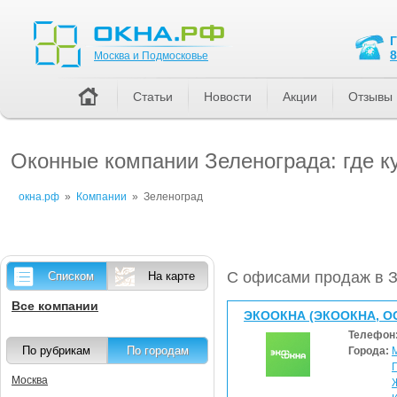
Москва и Подмосковье
8
Москва и Подмосковье
Статьи
Новости
Акции
Отзывы
Оконные компании Зеленограда: где к
окна.рф
»
Компании
»
Зеленоград
С офисами продаж в 
Списком
На карте
Все компании
ЭКООКНА (ЭКООКНА, О
Телефон
По рубрикам
По городам
Города:
Москва