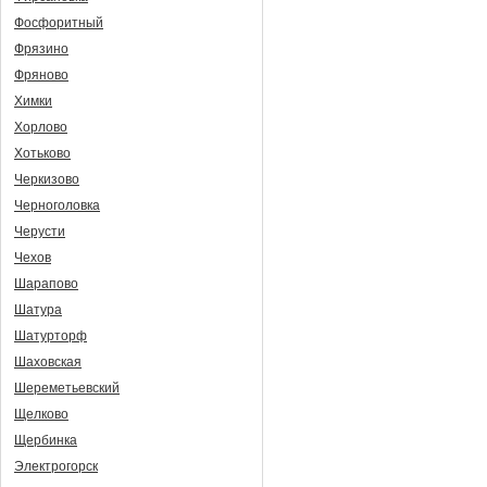
Фосфоритный
Фрязино
Фряново
Химки
Хорлово
Хотьково
Черкизово
Черноголовка
Черусти
Чехов
Шарапово
Шатура
Шатурторф
Шаховская
Шереметьевский
Щелково
Щербинка
Электрогорск