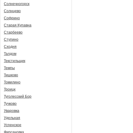
Солнечногорск
Солнцево
Софрино
Старая Купавна
Старбеево
Ступино
Сходня
Талдом
Текстильщик
Темпы
Тишково
Томилино
Троицк
Туголесский Бор
Тучково
Уваровка
Удельная
Успенское
Фирсановка