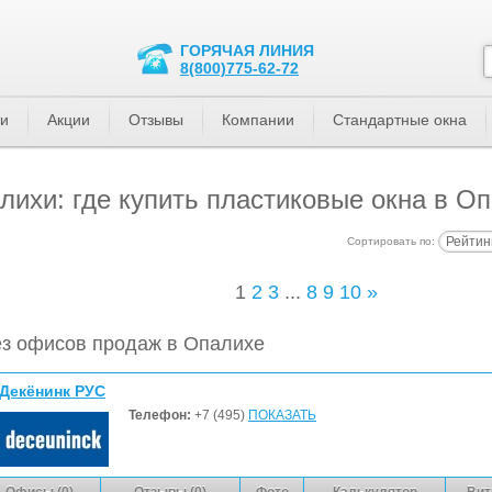
ГОРЯЧАЯ ЛИНИЯ
8(800)775-62-72
ти
Акции
Отзывы
Компании
Стандартные окна
ихи: где купить пластиковые окна в О
Рейтин
Сортировать по:
1
2
3
...
8
9
10
»
з офисов продаж в Опалихе
Декёнинк РУС
Телефон:
+7 (495)
ПОКАЗАТЬ
Офисы (0)
Отзывы (0)
Фото
Калькулятор
Вит