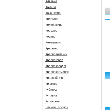
Клязьма
Кожино
Кокошкино
Коломна
Колюбакино
Королев
Косино
Котельники
Красково
Красноармейск
Красногорск
Краснозаводск
Краснознаменск
Красный Ткач
Крюково
Кубинка
Купавна
Куровское
Лесной Городок