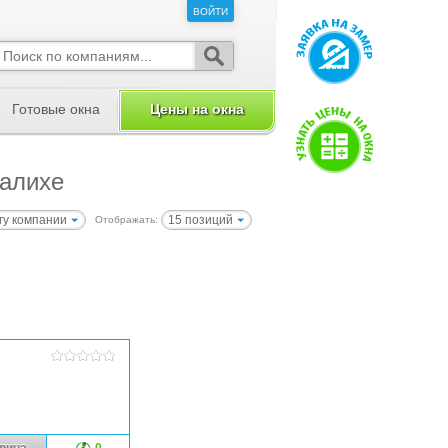
ВОЙТИ
ВОЙТИ
Готовые окна
Цены на окна
палихе
гу компании
15 позиций
Отображать:
рина
0