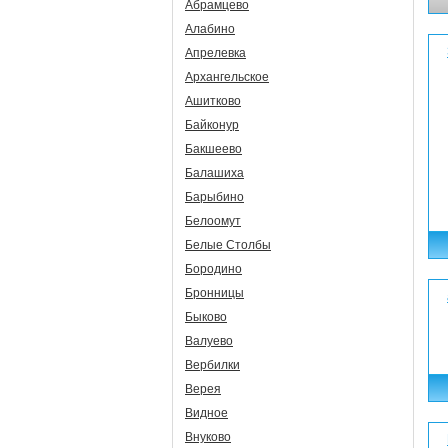
Абрамцево
Алабино
Апрелевка
Архангельское
Ашитково
Байконур
Бакшеево
Балашиха
Барыбино
Белоомут
Белые Столбы
Бородино
Бронницы
Быково
Валуево
Вербилки
Верея
Видное
Внуково