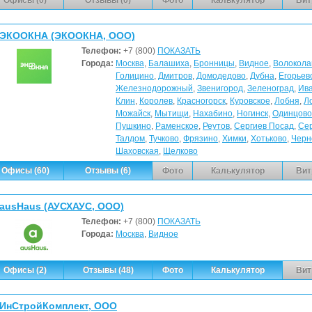
ЭКООКНА (ЭКООКНА, ООО)
Телефон:
+7 (800)
ПОКАЗАТЬ
Города:
Москва
,
Балашиха
,
Бронницы
,
Видное
,
Волокола
Голицино
,
Дмитров
,
Домодедово
,
Дубна
,
Егорьев
Железнодорожный
,
Звенигород
,
Зеленоград
,
Ив
Клин
,
Королев
,
Красногорск
,
Куровское
,
Лобня
,
Л
Можайск
,
Мытищи
,
Нахабино
,
Ногинск
,
Одинцово
Пушкино
,
Раменское
,
Реутов
,
Сергиев Посад
,
Се
Талдом
,
Тучково
,
Фрязино
,
Химки
,
Хотьково
,
Черн
Шаховская
,
Щелково
Офисы (60)
Отзывы (6)
Фото
Калькулятор
Вит
ausHaus (АУСХАУС, ООО)
Телефон:
+7 (800)
ПОКАЗАТЬ
Города:
Москва
,
Видное
Офисы (2)
Отзывы (48)
Фото
Калькулятор
Вит
ИнСтройКомплект, ООО