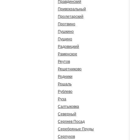
Правдинский
Привокзальный
Пролетарский
Протвино
Пушкино
Пущино
Радовицкий
Раменское
Реутов
Решетниково
Родники
Рошаль
Рублево
Руза
Салтыковка
Северный
Сергиев Посад
Серебряные Пруды
Серпухов