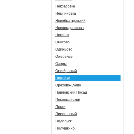
Некрасовка
Немчиновка
Новобратцевский
Новоподрезково
Ногинск
Обухово
Одинцово
Ожерелье
Озеры
Октябрьский
Опалиха
Орехово-Зуево
Павловский Посад
Первомайский
Пески
Пироговский
Подольск
Полушкино