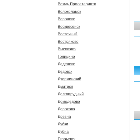
Вождь Пролетариата
Волоколамск
Вороново
Воскресенск
Восточный
Востряково
Высоковск
Голицино
Деденево
Дедовск
Дзержинский
Дмитров
Долгопрудный
Домодедово
Дорохово
Дрезна
Дубки
Дубна
Егорьевск