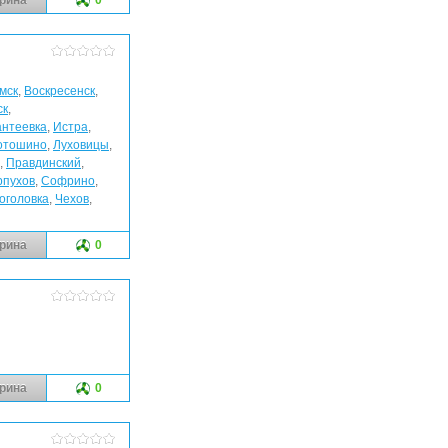
мск
,
Воскресенск
,
ск
,
антеевка
,
Истра
,
отошино
,
Луховицы
,
,
Правдинский
,
рпухов
,
Софрино
,
оголовка
,
Чехов
,
рина
0
рина
0