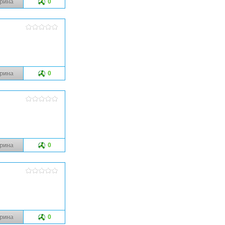
рина
0
рина
0
рина
0
рина
0