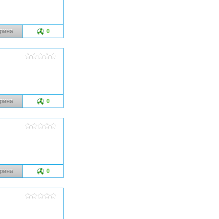
рина
0
рина
0
рина
0