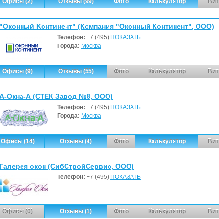
Офисы (2)
Отзывы (99)
Фото
Калькулятор
Вит
"Oкoнный Koнтинeнт" (Компания "Оконный Континент", ООО)
Телефон:
+7 (495)
ПОКАЗАТЬ
Города:
Москва
Офисы (9)
Отзывы (55)
Фото
Калькулятор
Вит
А-Окна-А (СТЕК Завод №8, ООО)
Телефон:
+7 (495)
ПОКАЗАТЬ
Города:
Москва
Офисы (14)
Отзывы (4)
Фото
Калькулятор
Вит
Галерея окон (СибСтройСервис, ООО)
Телефон:
+7 (495)
ПОКАЗАТЬ
Офисы (0)
Отзывы (1)
Фото
Калькулятор
Вит