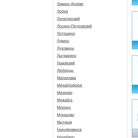
Ликино-Дулево
Лобня
Лопатинский
Лосино-Петровский
Лотошино
Лукино
Луховицы
Лыткарино
Львовский
Люберцы
Малаховка
Михайловское
Михнево
Можайск
Монино
Муханово
Мытищи
Нарофоминск
Нахабино