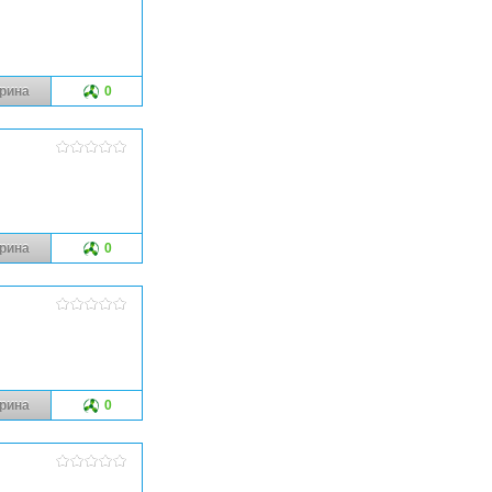
рина
0
рина
0
рина
0