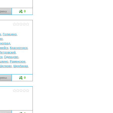
рина
0
е
,
Голицино
,
во
,
ноград
,
мейск
,
Красногорск
,
Петровский
,
ск
,
Одинцово
,
шкино
,
Раменское
,
Щелково
,
Щербинка
,
рина
0