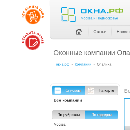
Москва и Подмосковье
Москва и Подмосковье
Статьи
Новос
Оконные компании Опал
окна.рф
»
Компании
»
Опалиха
Бе
Списком
На карте
Все компании
По рубрикам
По городам
Москва