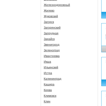
Железнодорожный
Жилево
Жуковский
Загорск
Загорянский
Запрудная
Зарайск
Звенигород
Зеленоград
Ивантеевка
Икша
Ильинский
Истра
Калининград
Кашира
Керва
Климовск
Клин