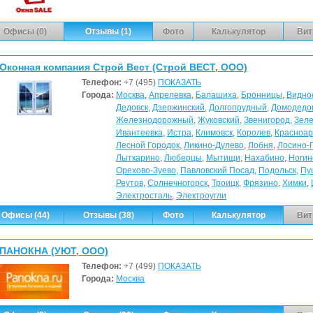
Офисы (0)
Отзывы (1)
Фото
Калькулятор
Вит
Оконная компания Строй Вест (Строй ВЕСТ, ООО)
Телефон:
+7 (495)
ПОКАЗАТЬ
Города:
Москва
,
Апрелевка
,
Балашиха
,
Бронницы
,
Видно
Дедовск
,
Дзержинский
,
Долгопрудный
,
Домодедо
Железнодорожный
,
Жуковский
,
Звенигород
,
Зеле
Ивантеевка
,
Истра
,
Климовск
,
Королев
,
Красноар
Лесной Городок
,
Ликино-Дулево
,
Лобня
,
Лосино-
Лыткарино
,
Люберцы
,
Мытищи
,
Нахабино
,
Ногин
Орехово-Зуево
,
Павловский Посад
,
Подольск
,
Пу
Реутов
,
Солнечногорск
,
Троицк
,
Фрязино
,
Химки
,
Электросталь
,
Электроугли
Офисы (44)
Отзывы (38)
Фото
Калькулятор
Вит
ПАНОКНА (УЮТ, ООО)
Телефон:
+7 (499)
ПОКАЗАТЬ
Города:
Москва