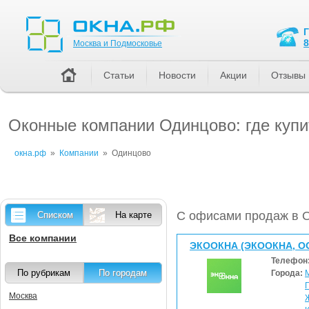
Москва и Подмосковье
8
Москва и Подмосковье
Статьи
Новости
Акции
Отзывы
Оконные компании Одинцово: где купи
окна.рф
»
Компании
»
Одинцово
С офисами продаж в 
Списком
На карте
Все компании
ЭКООКНА (ЭКООКНА, О
Телефон
По рубрикам
По городам
Города:
Москва