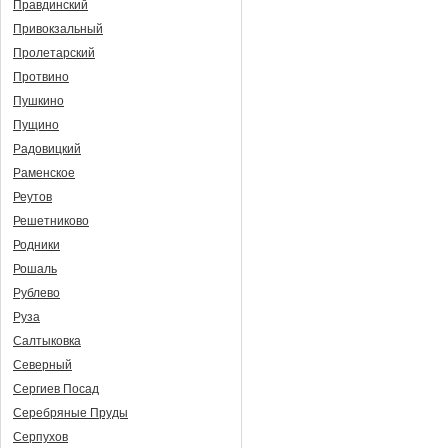
Правдинский
Привокзальный
Пролетарский
Протвино
Пушкино
Пущино
Радовицкий
Раменское
Реутов
Решетниково
Родники
Рошаль
Рублево
Руза
Салтыковка
Северный
Сергиев Посад
Серебряные Пруды
Серпухов