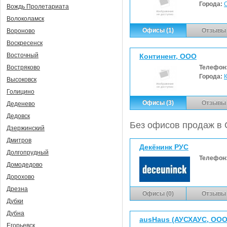
Города:
Вождь Пролетариата
Волоколамск
Офисы (1)
Отзывы 
Вороново
Воскресенск
Восточный
Континент, ООО
Телефон
Востряково
Города:
Высоковск
Голицино
Офисы (3)
Отзывы 
Деденево
Дедовск
Без офисов продаж в
Дзержинский
Дмитров
Декёнинк РУС
Долгопрудный
Телефон
Домодедово
Дорохово
Дрезна
Офисы (0)
Отзывы 
Дубки
Дубна
ausHaus (АУСХАУС, ООО
Егорьевск