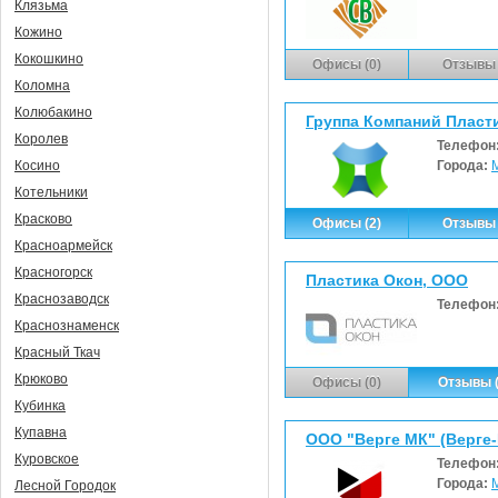
Клязьма
Кожино
Кокошкино
Офисы (0)
Отзывы 
Коломна
Колюбакино
Группа Компаний Пласти
Королев
Телефон
Города:
Косино
Котельники
Красково
Офисы (2)
Отзывы 
Красноармейск
Красногорск
Пластика Окон, ООО
Краснозаводск
Телефон
Краснознаменск
Красный Ткач
Крюково
Офисы (0)
Отзывы (
Кубинка
Купавна
ООО "Верге МК" (Верге
Куровское
Телефон
Города:
Лесной Городок