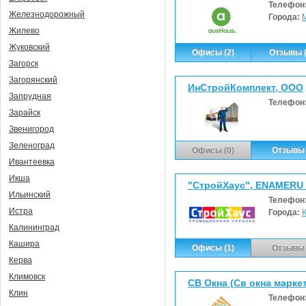
Телефон
Железнодорожный
Города:
Жилево
Жуковский
Офисы (2)
Отзывы (
Загорск
Загорянский
ИнСтройКомплект, ООО
Запрудная
Телефон
Зарайск
Звенигород
Зеленоград
Офисы (0)
Отзывы 
Ивантеевка
Икша
"СтройХаус", ENAMERU
Ильинский
Телефон
Истра
Города:
Калининград
Кашира
Офисы (1)
Отзывы 
Керва
Климовск
СВ Окна (Св окна марке
Клин
Телефон