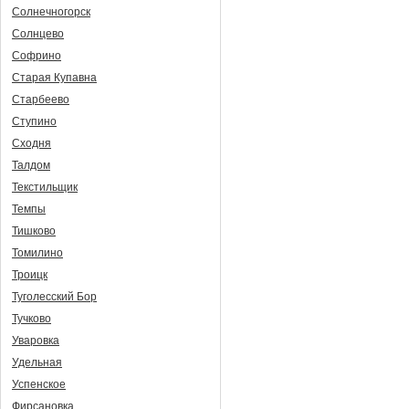
Солнечногорск
Солнцево
Софрино
Старая Купавна
Старбеево
Ступино
Сходня
Талдом
Текстильщик
Темпы
Тишково
Томилино
Троицк
Туголесский Бор
Тучково
Уваровка
Удельная
Успенское
Фирсановка