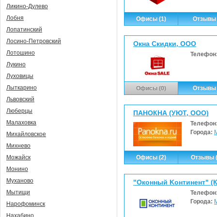
Ликино-Дулево
Лобня
Офисы (1)
Отзывы 
Лопатинский
Лосино-Петровский
Окна Скидки, ООО
Лотошино
Телефон
Лукино
Луховицы
Лыткарино
Офисы (0)
Отзывы 
Львовский
Люберцы
ПАНОКНА (УЮТ, ООО)
Малаховка
Телефон
Города:
Михайловское
Михнево
Офисы (2)
Отзывы (
Можайск
Монино
Муханово
"Oкoнный Koнтинeнт" (
Мытищи
Телефон
Города:
Нарофоминск
Нахабино