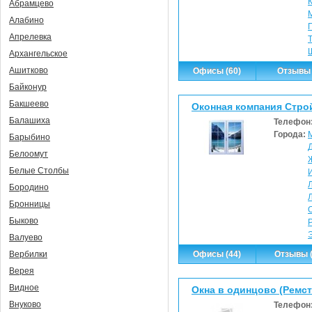
Абрамцево
Алабино
Апрелевка
Архангельское
Ашитково
Офисы (60)
Отзывы 
Байконур
Бакшеево
Оконная компания Стро
Балашиха
Телефон
Города:
Барыбино
Белоомут
Белые Столбы
Бородино
Бронницы
Быково
Валуево
Офисы (44)
Отзывы (
Вербилки
Верея
Видное
Окна в одинцово (Ремс
Внуково
Телефон