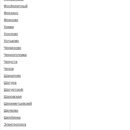
Фосфоритный
Фрязино
Фряново
Химки
Хорлово
Хотьково
Черкизово
Черноголовка
Черусти
Чехов
Шарапово
Шатура
Шатурторф
Шаховская
Шереметьевский
Щелково
Щербинка
Электрогорск