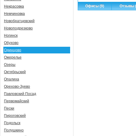
Офисы (9)
Отзывы (
Некрасовка
Немчиновка
Новобратцевский
Новоподрезково
Ногинск
Обухово
Одинцово
Ожерелье
Озеры
Октябрьский
Опалиха
Орехово-Зуево
Павловский Посад
Первомайский
Пески
Пироговский
Подольск
Полушкино