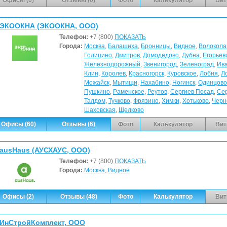
ЭКООКНА (ЭКООКНА, ООО)
Телефон:
+7 (800)
ПОКАЗАТЬ
Города:
Москва
,
Балашиха
,
Бронницы
,
Видное
,
Волокола
Голицино
,
Дмитров
,
Домодедово
,
Дубна
,
Егорьев
Железнодорожный
,
Звенигород
,
Зеленоград
,
Ив
Клин
,
Королев
,
Красногорск
,
Куровское
,
Лобня
,
Л
Можайск
,
Мытищи
,
Нахабино
,
Ногинск
,
Одинцово
Пушкино
,
Раменское
,
Реутов
,
Сергиев Посад
,
Се
Талдом
,
Тучково
,
Фрязино
,
Химки
,
Хотьково
,
Черн
Шаховская
,
Щелково
Офисы (60)
Отзывы (6)
Фото
Калькулятор
Вит
ausHaus (АУСХАУС, ООО)
Телефон:
+7 (800)
ПОКАЗАТЬ
Города:
Москва
,
Видное
Офисы (2)
Отзывы (48)
Фото
Калькулятор
Вит
ИнСтройКомплект, ООО