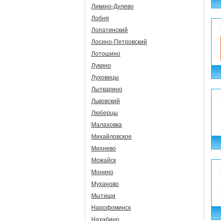
Ликино-Дулево
Лобня
Лопатинский
Лосино-Петровский
Лотошино
Лукино
Луховицы
Лыткарино
Львовский
Люберцы
Малаховка
Михайловское
Михнево
Можайск
Монино
Муханово
Мытищи
Нарофоминск
Нахабино