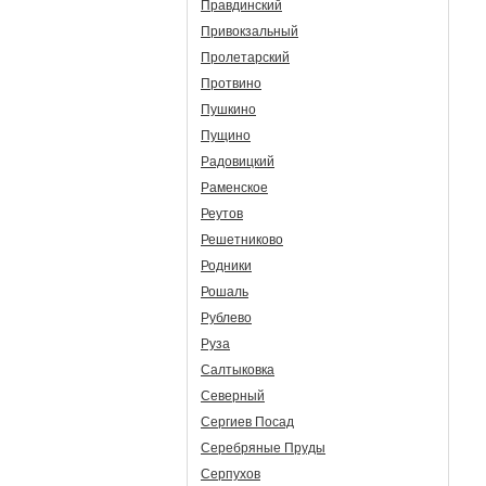
Правдинский
Привокзальный
Пролетарский
Протвино
Пушкино
Пущино
Радовицкий
Раменское
Реутов
Решетниково
Родники
Рошаль
Рублево
Руза
Салтыковка
Северный
Сергиев Посад
Серебряные Пруды
Серпухов