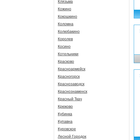
Клязьма
Кожино
Кокошкино
Коломна
Колюбакино
Королев
Косино
Котельники
Красково
Красноармейск
Красногорск
Краснозаводск
Краснознаменск
Красный Ткач
Крюково
Кубинка
Купавна
Куровское
Лесной Городок