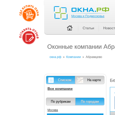
Москва и Подмосковье
Москва и Подмосковье
Статьи
Новос
Оконные компании Абра
окна.рф
»
Компании
»
Абрамцево
Бе
Списком
На карте
Все компании
По рубрикам
По городам
Москва