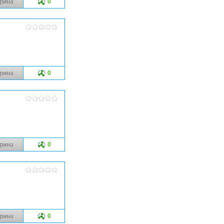
рина
0
рина
0
рина
0
рина
0