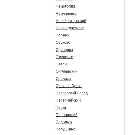
Некрасовка
Немчиновка
Новобратцевский
Новоподрезково
Ногинск
Обухово
Одинцово
Ожерелье
Озеры
Октябрьский
Опалиха
Орехово-Зуево
Павловский Посад
Первомайский
Пески
Пироговский
Подольск
Полушкино