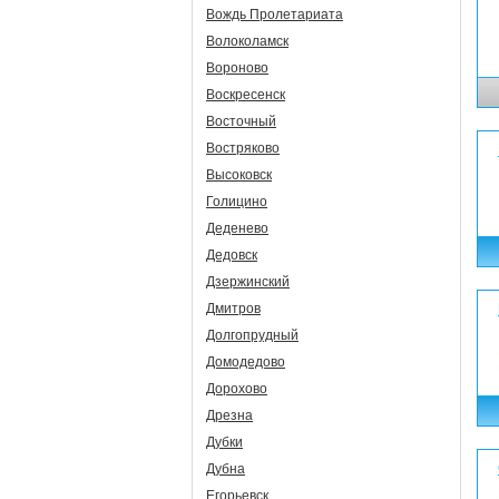
Вождь Пролетариата
Волоколамск
Вороново
Воскресенск
Восточный
Востряково
Высоковск
Голицино
Деденево
Дедовск
Дзержинский
Дмитров
Долгопрудный
Домодедово
Дорохово
Дрезна
Дубки
Дубна
Егорьевск