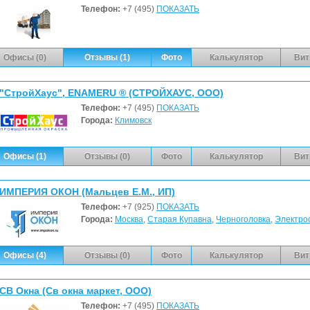
Телефон:
+7 (495)
ПОКАЗАТЬ
Офисы (0)
Отзывы (1)
Фото
Калькулятор
Вит
"СтройХаус", ENAMERU ® (СТРОЙХАУС, ООО)
Телефон:
+7 (495)
ПОКАЗАТЬ
Города:
Климовск
Офисы (1)
Отзывы (0)
Фото
Калькулятор
Вит
ИМПЕРИЯ ОКОН (Мальцев Е.М., ИП)
Телефон:
+7 (925)
ПОКАЗАТЬ
Города:
Москва
,
Старая Купавна
,
Черноголовка
,
Электро
Офисы (4)
Отзывы (0)
Фото
Калькулятор
Вит
СВ Окна (Св окна маркет, ООО)
Телефон:
+7 (495)
ПОКАЗАТЬ