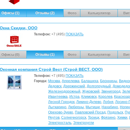
Офисы (1)
Отзывы (2)
Фото
Калькулятор
Вит
Окна Скидки, ООО
Телефон:
+7 (495)
ПОКАЗАТЬ
Офисы (0)
Отзывы (1)
Фото
Калькулятор
Вит
Оконная компания Строй Вест (Строй ВЕСТ, ООО)
Телефон:
+7 (495)
ПОКАЗАТЬ
Города:
Москва
,
Апрелевка
,
Балашиха
,
Бронницы
,
Видно
Дедовск
,
Дзержинский
,
Долгопрудный
,
Домодедо
Железнодорожный
,
Жуковский
,
Звенигород
,
Зеле
Ивантеевка
,
Истра
,
Климовск
,
Королев
,
Красноар
Лесной Городок
,
Ликино-Дулево
,
Лобня
,
Лосино-
Лыткарино
,
Люберцы
,
Мытищи
,
Нахабино
,
Ногин
Орехово-Зуево
,
Павловский Посад
,
Подольск
,
Пу
Реутов
,
Солнечногорск
,
Троицк
,
Фрязино
,
Химки
,
Электросталь
,
Электроугли