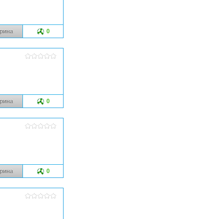
рина
0
рина
0
рина
0