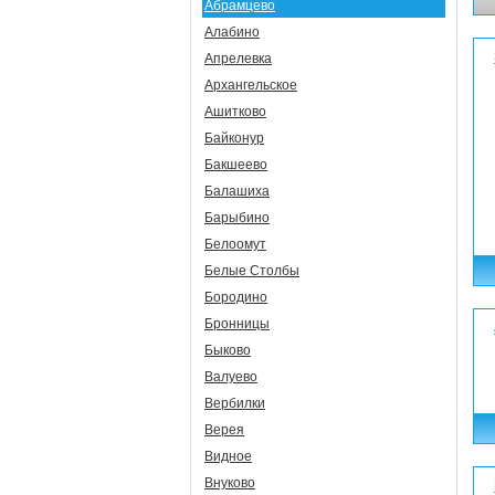
Абрамцево
Алабино
Апрелевка
Архангельское
Ашитково
Байконур
Бакшеево
Балашиха
Барыбино
Белоомут
Белые Столбы
Бородино
Бронницы
Быково
Валуево
Вербилки
Верея
Видное
Внуково