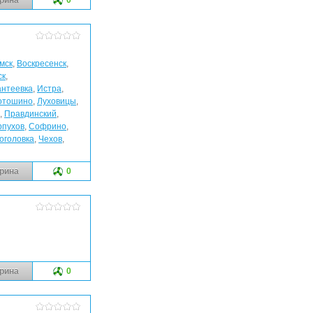
мск
,
Воскресенск
,
ск
,
антеевка
,
Истра
,
отошино
,
Луховицы
,
,
Правдинский
,
рпухов
,
Софрино
,
оголовка
,
Чехов
,
рина
0
рина
0