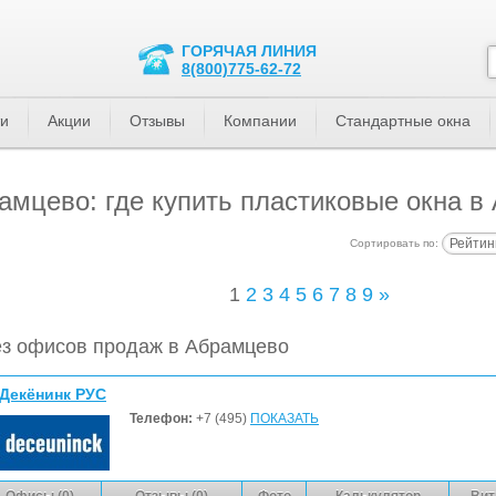
ГОРЯЧАЯ ЛИНИЯ
8(800)775-62-72
ти
Акции
Отзывы
Компании
Стандартные окна
мцево: где купить пластиковые окна в
Рейтин
Сортировать по:
1
2
3
4
5
6
7
8
9
»
з офисов продаж в Абрамцево
Декёнинк РУС
Телефон:
+7 (495)
ПОКАЗАТЬ
Офисы (0)
Отзывы (0)
Фото
Калькулятор
Вит