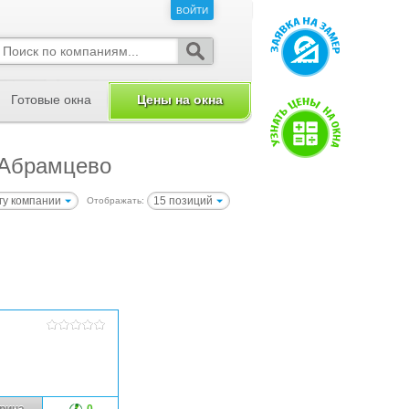
ВОЙТИ
ВОЙТИ
Готовые окна
Цены на окна
 Абрамцево
гу компании
15 позиций
Отображать:
рина
0