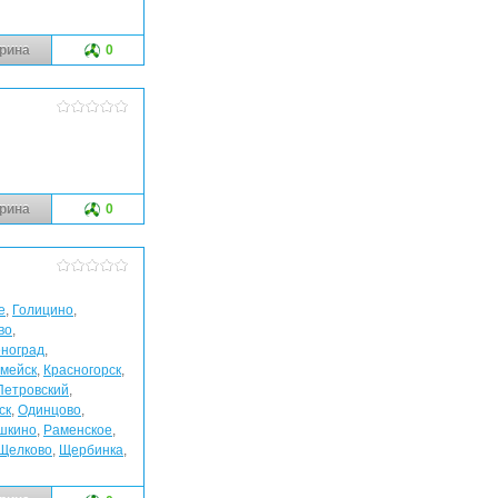
рина
0
рина
0
е
,
Голицино
,
во
,
ноград
,
мейск
,
Красногорск
,
Петровский
,
ск
,
Одинцово
,
шкино
,
Раменское
,
Щелково
,
Щербинка
,