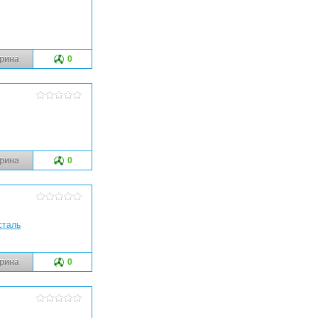
рина
0
рина
0
сталь
рина
0