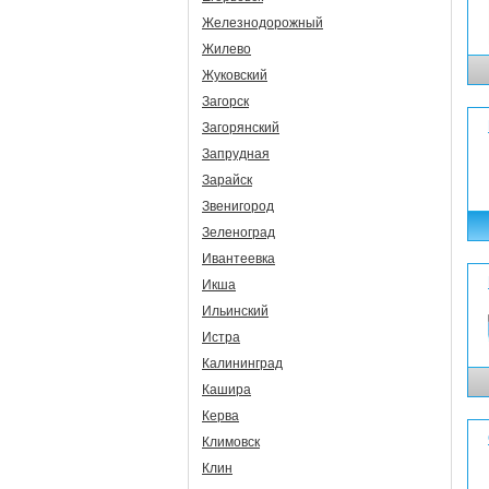
Железнодорожный
Жилево
Жуковский
Загорск
Загорянский
Запрудная
Зарайск
Звенигород
Зеленоград
Ивантеевка
Икша
Ильинский
Истра
Калининград
Кашира
Керва
Климовск
Клин