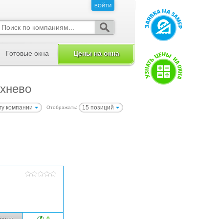
ВОЙТИ
ВОЙТИ
Готовые окна
Цены на окна
ихнево
гу компании
15 позиций
Отображать:
рина
0