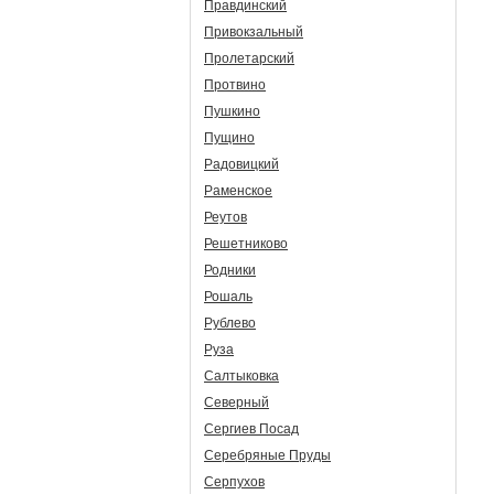
Правдинский
Привокзальный
Пролетарский
Протвино
Пушкино
Пущино
Радовицкий
Раменское
Реутов
Решетниково
Родники
Рошаль
Рублево
Руза
Салтыковка
Северный
Сергиев Посад
Серебряные Пруды
Серпухов