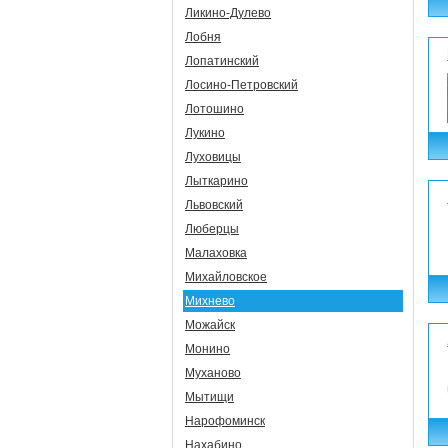
Ликино-Дулево
Лобня
Лопатинский
Лосино-Петровский
Лотошино
Лукино
Луховицы
Лыткарино
Львовский
Люберцы
Малаховка
Михайловское
Михнево
Можайск
Монино
Муханово
Мытищи
Нарофоминск
Нахабино