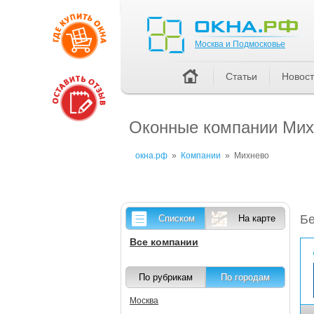
Москва и Подмосковье
Москва и Подмосковье
Статьи
Новос
Оконные компании Михн
окна.рф
»
Компании
»
Михнево
Бе
Списком
На карте
Все компании
По рубрикам
По городам
Москва