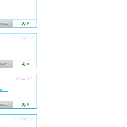
рина
0
рина
0
сталь
рина
0