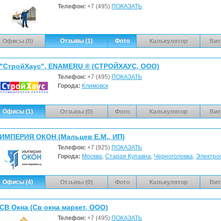
Телефон:
+7 (495)
ПОКАЗАТЬ
Офисы (0)
Отзывы (1)
Фото
Калькулятор
Вит
"СтройХаус", ENAMERU ® (СТРОЙХАУС, ООО)
Телефон:
+7 (495)
ПОКАЗАТЬ
Города:
Климовск
Офисы (1)
Отзывы (0)
Фото
Калькулятор
Вит
ИМПЕРИЯ ОКОН (Мальцев Е.М., ИП)
Телефон:
+7 (925)
ПОКАЗАТЬ
Города:
Москва
,
Старая Купавна
,
Черноголовка
,
Электро
Офисы (4)
Отзывы (0)
Фото
Калькулятор
Вит
СВ Окна (Св окна маркет, ООО)
Телефон:
+7 (495)
ПОКАЗАТЬ