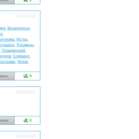
мск
,
Воскресенск
,
ск
,
антеевка
,
Истра
,
отошино
,
Луховицы
,
,
Правдинский
,
рпухов
,
Софрино
,
оголовка
,
Чехов
,
рина
0
рина
0