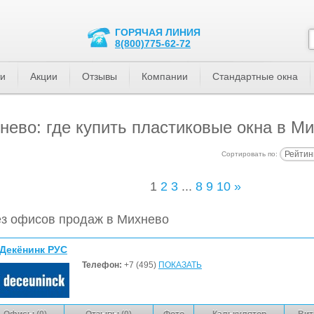
ГОРЯЧАЯ ЛИНИЯ
8(800)775-62-72
ти
Акции
Отзывы
Компании
Стандартные окна
ево: где купить пластиковые окна в М
Рейтин
Сортировать по:
1
2
3
...
8
9
10
»
з офисов продаж в Михнево
Декёнинк РУС
Телефон:
+7 (495)
ПОКАЗАТЬ
Офисы (0)
Отзывы (0)
Фото
Калькулятор
Вит