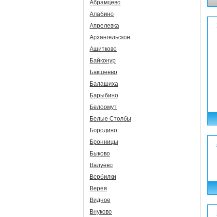
Абрамцево
Алабино
Апрелевка
Архангельское
Ашитково
Байконур
Бакшеево
Балашиха
Барыбино
Белоомут
Белые Столбы
Бородино
Бронницы
Быково
Валуево
Вербилки
Верея
Видное
Внуково