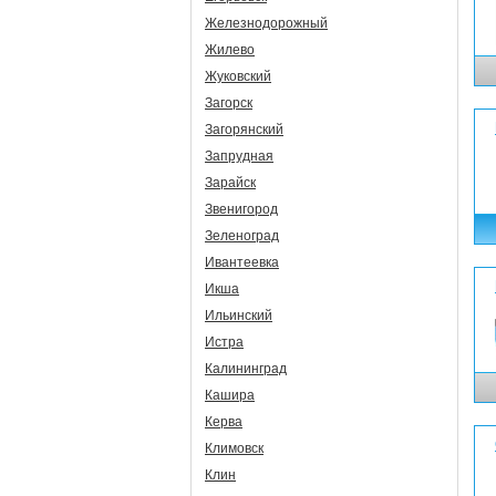
Железнодорожный
Жилево
Жуковский
Загорск
Загорянский
Запрудная
Зарайск
Звенигород
Зеленоград
Ивантеевка
Икша
Ильинский
Истра
Калининград
Кашира
Керва
Климовск
Клин