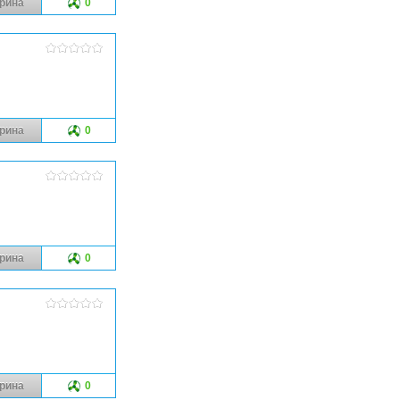
рина
0
рина
0
рина
0
рина
0