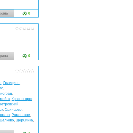
рина
0
рина
0
е
,
Голицино
,
во
,
ноград
,
мейск
,
Красногорск
,
Петровский
,
ск
,
Одинцово
,
шкино
,
Раменское
,
Щелково
,
Щербинка
,