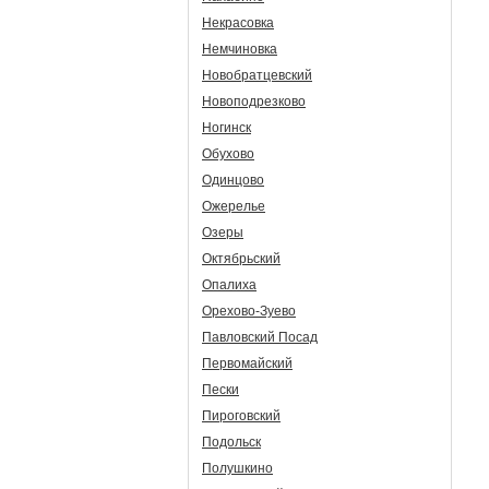
Некрасовка
Немчиновка
Новобратцевский
Новоподрезково
Ногинск
Обухово
Одинцово
Ожерелье
Озеры
Октябрьский
Опалиха
Орехово-Зуево
Павловский Посад
Первомайский
Пески
Пироговский
Подольск
Полушкино