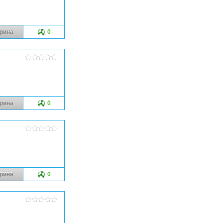
рина
0
рина
0
рина
0