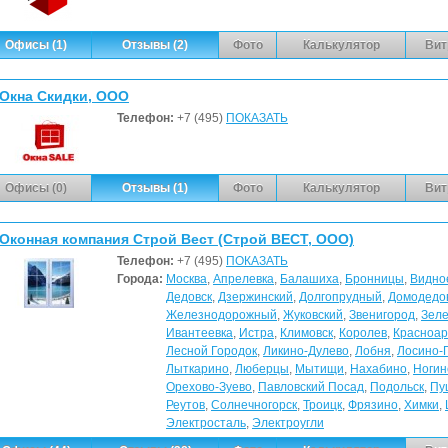
Офисы (1)
Отзывы (2)
Фото
Калькулятор
Вит
Окна Скидки, ООО
Телефон:
+7 (495)
ПОКАЗАТЬ
Офисы (0)
Отзывы (1)
Фото
Калькулятор
Вит
Оконная компания Строй Вест (Строй ВЕСТ, ООО)
Телефон:
+7 (495)
ПОКАЗАТЬ
Города:
Москва
,
Апрелевка
,
Балашиха
,
Бронницы
,
Видно
Дедовск
,
Дзержинский
,
Долгопрудный
,
Домодедо
Железнодорожный
,
Жуковский
,
Звенигород
,
Зеле
Ивантеевка
,
Истра
,
Климовск
,
Королев
,
Красноар
Лесной Городок
,
Ликино-Дулево
,
Лобня
,
Лосино-
Лыткарино
,
Люберцы
,
Мытищи
,
Нахабино
,
Ногин
Орехово-Зуево
,
Павловский Посад
,
Подольск
,
Пу
Реутов
,
Солнечногорск
,
Троицк
,
Фрязино
,
Химки
,
Электросталь
,
Электроугли