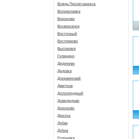
Вождь Пролетариата
Волоколамск
Вороново
Воскресенск
Восточный
Востряково
Высоковск
Голицино
Деденево
Дедовск
Дзержинский
Дмитров
Долгопрудный
Домодедово
Дорохово
Дрезна
Дубки
Дубна
Егорьевск