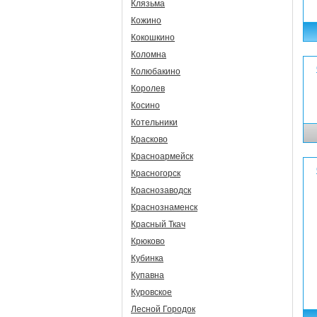
Клязьма
Кожино
Кокошкино
Коломна
Колюбакино
Королев
Косино
Котельники
Красково
Красноармейск
Красногорск
Краснозаводск
Краснознаменск
Красный Ткач
Крюково
Кубинка
Купавна
Куровское
Лесной Городок