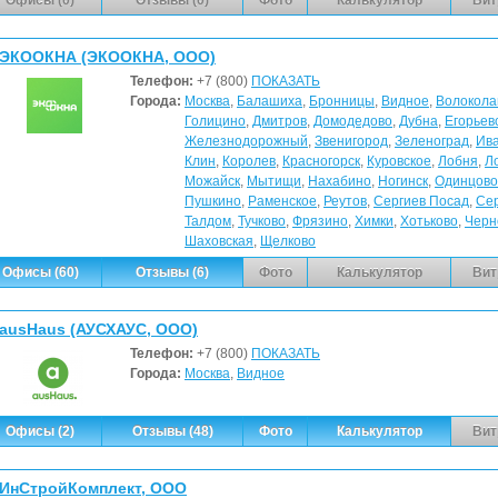
ЭКООКНА (ЭКООКНА, ООО)
Телефон:
+7 (800)
ПОКАЗАТЬ
Города:
Москва
,
Балашиха
,
Бронницы
,
Видное
,
Волокола
Голицино
,
Дмитров
,
Домодедово
,
Дубна
,
Егорьев
Железнодорожный
,
Звенигород
,
Зеленоград
,
Ив
Клин
,
Королев
,
Красногорск
,
Куровское
,
Лобня
,
Л
Можайск
,
Мытищи
,
Нахабино
,
Ногинск
,
Одинцово
Пушкино
,
Раменское
,
Реутов
,
Сергиев Посад
,
Се
Талдом
,
Тучково
,
Фрязино
,
Химки
,
Хотьково
,
Черн
Шаховская
,
Щелково
Офисы (60)
Отзывы (6)
Фото
Калькулятор
Вит
ausHaus (АУСХАУС, ООО)
Телефон:
+7 (800)
ПОКАЗАТЬ
Города:
Москва
,
Видное
Офисы (2)
Отзывы (48)
Фото
Калькулятор
Вит
ИнСтройКомплект, ООО